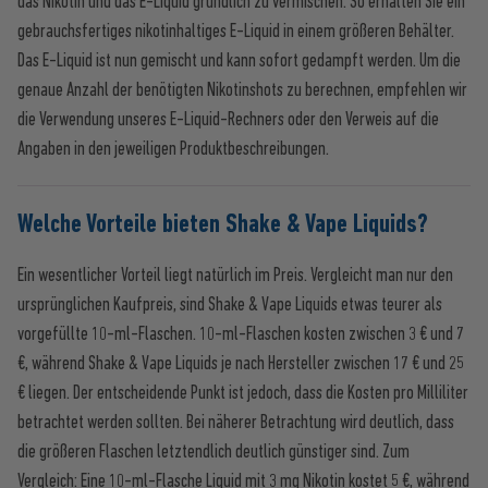
das Nikotin und das E-Liquid gründlich zu vermischen. So erhalten Sie ein
gebrauchsfertiges nikotinhaltiges E-Liquid in einem größeren Behälter.
Das E-Liquid ist nun gemischt und kann sofort gedampft werden. Um die
genaue Anzahl der benötigten Nikotinshots zu berechnen, empfehlen wir
die Verwendung unseres E-Liquid-Rechners oder den Verweis auf die
Angaben in den jeweiligen Produktbeschreibungen.
Welche Vorteile bieten Shake & Vape Liquids?
Ein wesentlicher Vorteil liegt natürlich im Preis. Vergleicht man nur den
ursprünglichen Kaufpreis, sind Shake & Vape Liquids etwas teurer als
vorgefüllte 10-ml-Flaschen. 10-ml-Flaschen kosten zwischen 3 € und 7
€, während Shake & Vape Liquids je nach Hersteller zwischen 17 € und 25
€ liegen. Der entscheidende Punkt ist jedoch, dass die Kosten pro Milliliter
betrachtet werden sollten. Bei näherer Betrachtung wird deutlich, dass
die größeren Flaschen letztendlich deutlich günstiger sind. Zum
Vergleich: Eine 10-ml-Flasche Liquid mit 3 mg Nikotin kostet 5 €, während