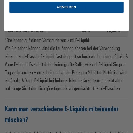
1 €
0,48 €
Tägliche Kosten*:
ANMELDEN
7 €
3,36 €
Kosten pro Woche*:
Monatliche Kosten*:
30 €
14,40 €
*Basierend auf einem Verbrauch von 2 ml E-Liquid.
Wie Sie sehen können, sind die laufenden Kosten bei der Verwendung
einer 10-ml-Flasche E-Liquid fast doppelt so hoch wie bei einem Shake &
Vape E-Liquid. Es spielt dabei keine große Rolle, wie viel E-Liquid Sie pro
Tag verbrauchen – entscheidend ist der Preis pro Milliliter. Natürlich wird
ein Shake & Vape E-Liquid bei höherer Nikotinstärke teurer, bleibt aber
auf lange Sicht deutlich günstiger als vorgemischte 10-ml-Flaschen.
Kann man verschiedene E-Liquids miteinander
mischen?