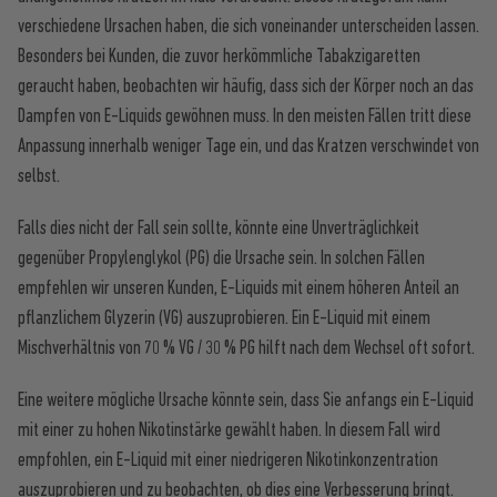
verschiedene Ursachen haben, die sich voneinander unterscheiden lassen.
Besonders bei Kunden, die zuvor herkömmliche Tabakzigaretten
geraucht haben, beobachten wir häufig, dass sich der Körper noch an das
Dampfen von E-Liquids gewöhnen muss. In den meisten Fällen tritt diese
Anpassung innerhalb weniger Tage ein, und das Kratzen verschwindet von
selbst.
Falls dies nicht der Fall sein sollte, könnte eine Unverträglichkeit
gegenüber Propylenglykol (PG) die Ursache sein. In solchen Fällen
empfehlen wir unseren Kunden, E-Liquids mit einem höheren Anteil an
pflanzlichem Glyzerin (VG) auszuprobieren. Ein E-Liquid mit einem
Mischverhältnis von 70 % VG / 30 % PG hilft nach dem Wechsel oft sofort.
Eine weitere mögliche Ursache könnte sein, dass Sie anfangs ein E-Liquid
mit einer zu hohen Nikotinstärke gewählt haben. In diesem Fall wird
empfohlen, ein E-Liquid mit einer niedrigeren Nikotinkonzentration
auszuprobieren und zu beobachten, ob dies eine Verbesserung bringt.