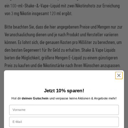
ein 100-ml-Shake-&-Vape-Liquid mit zwei Nikotinshots zur Erreichung
von 3 mg Nikotin insgesamt 120 ml ergibt.
Bitte beachten Sie, dass die hier angegebenen Preise und Mengen nur zur
Veranschaulichung dienen und je nach Produkt und Hersteller variieren
können. Es lohnt sich, die genauen Kosten pro Milliliter zu berechnen, um
den besten Gegenwert für Ihr Geld zu erhalten. Shake & Vape Liquids
bieten die Möglichkeit, größere Mengen E-Liquid zu einem günstigeren
Preis zu kaufen und die Nikotinstärke nach Ihren Wünschen anzupassen.
Das macht sie für viele Vaper zu einer attraktiven Option.
10 ml
120 ml
Jetzt 10% sparen!
Hol dir
deinen Gutschein
und verpasse keine Aktionen & Angebote mehr!
~ 5 €
~ 25 €
Preis des Liquids:
4 €
Preis des Nikotins
inkl.
0,50 €
0,24 €
Preis pro ml: