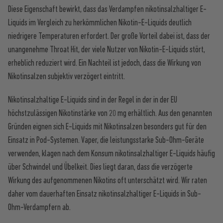
Diese Eigenschaft bewirkt, dass das Verdampfen nikotinsalzhaltiger E-
Liquids im Vergleich zu herkömmlichen Nikotin-E-Liquids deutlich
niedrigere Temperaturen erfordert. Der große Vorteil dabei ist, dass der
unangenehme Throat Hit, der viele Nutzer von Nikotin-E-Liquids stört,
erheblich reduziert wird. Ein Nachteil ist jedoch, dass die Wirkung von
Nikotinsalzen subjektiv verzögert eintritt.
Nikotinsalzhaltige E-Liquids sind in der Regel in der in der EU
höchstzulässigen Nikotinstärke von 20 mg erhältlich. Aus den genannten
Gründen eignen sich E-Liquids mit Nikotinsalzen besonders gut für den
Einsatz in Pod-Systemen. Vaper, die leistungsstarke Sub-Ohm-Geräte
verwenden, klagen nach dem Konsum nikotinsalzhaltiger E-Liquids häufig
über Schwindel und Übelkeit. Dies liegt daran, dass die verzögerte
Wirkung des aufgenommenen Nikotins oft unterschätzt wird. Wir raten
daher vom dauerhaften Einsatz nikotinsalzhaltiger E-Liquids in Sub-
Ohm-Verdampfern ab.