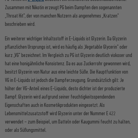
Zusammen mit Nikotin erzeugt PG beim Dampfen den sogenannten
„Throat Hit", der von manchen Nutzern als angenehmes „Kratzen"
beschrieben wird.
Ein weiterer wichtiger Inhaltsstoff in E-Liquids ist Glyzerin. Da Glyzerin
pflanzlichen Ursprungs ist, wird es häufig als „Vegetable Glycerin" oder
kurz „VG" bezeichnet. Im Vergleich zu PG ist Glyzerin deutlich viskoser und
hat eine honigähnliche Konsistenz. Da es aus Zuckerrohr gewonnen wird,
besitzt Glyzerin von Natur aus eine leichte Süße. Die Hauptfunktion von
VG in E-Liquids ist jedoch die Dampferzeugung. Grundsätzlich gilt: Je
höher der VG-Anteil eines E-Liquids, desto dichter ist der produzierte
Dampf. Glyzerin wird aufgrund seiner feuchtigkeitsspendenden
Eigenschaften auch in Kosmetikprodukten eingesetzt. Als
Lebensmittelzusatzstoff wird Glyzerin unter der Nummer E 422
verwendet – zum Beispiel, um Datteln oder Kaugummi feucht zu halten,
oder als Süßungsmittel.