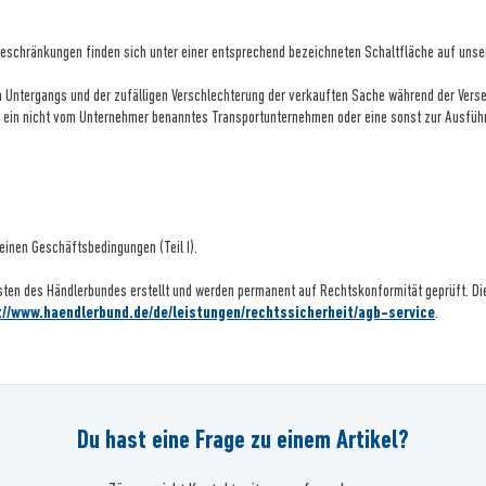
beschränkungen finden sich unter einer entsprechend bezeichneten Schaltfläche auf unser
igen Untergangs und der zufälligen Verschlechterung der verkauften Sache während der Ver
ndig ein nicht vom Unternehmer benanntes Transportunternehmen oder eine sonst zur Ausf
einen Geschäftsbedingungen (Teil I).
sten des Händlerbundes erstellt und werden permanent auf Rechtskonformität geprüft. Di
://www.haendlerbund.de/
de/leistungen/
rechtssicherheit/agb-service
.
Du hast eine Frage zu einem Artikel?