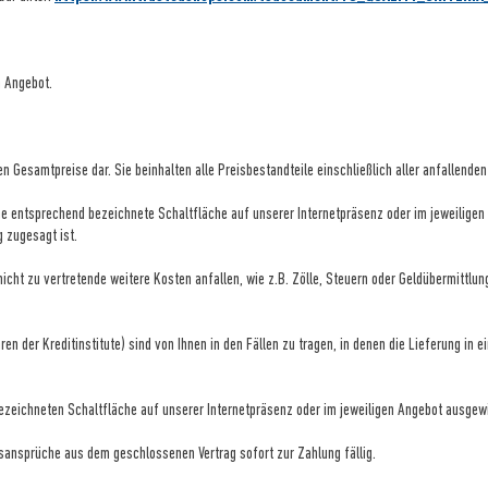
n Angebot.
n Gesamtpreise dar. Sie beinhalten alle Preisbestandteile einschließlich aller anfallenden
 eine entsprechend bezeichnete Schaltfläche auf unserer Internetpräsenz oder im jeweili
g zugesagt ist.
nicht zu vertretende weitere Kosten anfallen, wie z.B. Zölle, Steuern oder Geldübermittl
en der Kreditinstitute)
sind von Ihnen in den Fällen zu tragen, in denen die Lieferung in 
bezeichneten Schaltfläche auf unserer Internetpräsenz oder im jeweiligen Angebot ausgew
gsansprüche aus dem geschlossenen Vertrag sofort zur Zahlung fällig.