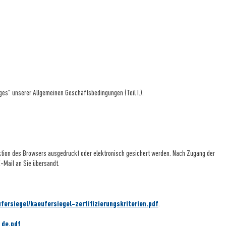
es" unserer Allgemeinen Geschäftsbedingungen (Teil I.).
ktion des Browsers ausgedruckt oder elektronisch gesichert werden. Nach Zugang der
-Mail an Sie übersandt.
fersiegel/
kaeufersiegel-
zertifizierungskriterien.pdf
.
_de.pdf