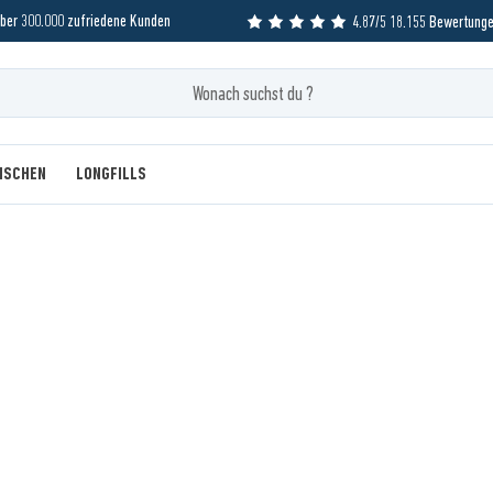
ber 300.000 zufriedene Kunden
4.87/5 18.155 Bewertung
MISCHEN
LONGFILLS