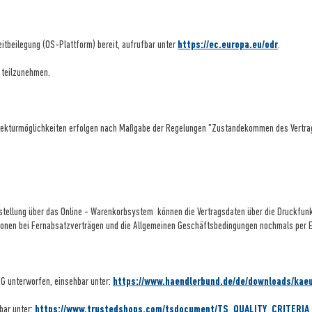
eitbeilegung (OS-Plattform) bereit, aufrufbar unter
https://ec.europa.eu/odr
.
n teilzunehmen.
orrekturmöglichkeiten erfolgen nach Maßgabe der Regelungen "Zustandekommen des Vertrag
estellung
über das Online - Warenkorbsystem
können die Vertragsdaten über die Druckfun
tionen bei Fernabsatzverträgen und die Allgemeinen Geschäftsbedingungen nochmals per E
AG unterworfen, einsehbar unter:
https://www.haendlerbund.de/
de/downloads/kaeu
bar unter:
https://www.trustedshops.com/tsdocument/TS_QUALITY_CRITERIA