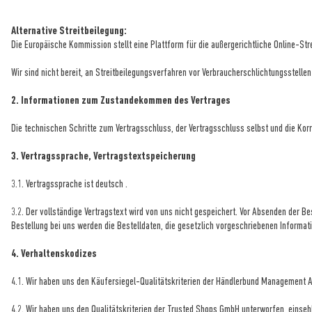
Alternative Streitbeilegung:
Die Europäische Kommission stellt eine Plattform für die außergerichtliche Online-Str
Wir sind nicht bereit, an Streitbeilegungsverfahren vor Verbraucherschlichtungsstelle
2. Informationen zum Zustandekommen des Vertrages
Die technischen Schritte zum Vertragsschluss, der Vertragsschluss selbst und die K
3. Vertragssprache, Vertragstextspeicherung
3.1. Vertragssprache ist deutsch
.
3.2. Der vollständige Vertragstext wird von uns nicht gespeichert. Vor Absenden der B
Bestellung bei uns werden die Bestelldaten, die gesetzlich vorgeschriebenen Informa
4. Verhaltenskodizes
4.1. Wir haben uns den Käufersiegel-Qualitätskriterien der Händlerbund Management 
4.2. Wir haben uns den Qualitätskriterien der Trusted Shops GmbH unterworfen, einseh