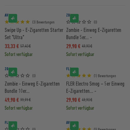
AVORIA
ZOMBIE
(3) Bewertungen
(0)
Swipe Up - E-Zigaretten Starter
Zombie - Einweg E-Zigaretten
Set "Ultra"
Bundle 5er... -
33,33 €
29,90 €
57,40 €
49,90 €
Sofort verfügbar
Sofort verfügbar
ZOMBIE
FLER
(0)
(1) Bewertungen
Zombie - Einweg E-Zigaretten
FLER Electro Smog – 5er Einweg
Bundle 10er...
E-Zigaretten... -
49,90 €
29,90 €
99,99 €
49,90 €
Sofort verfügbar
Sofort verfügbar
FLER
AVORIA
(0)
(5) Bewertungen