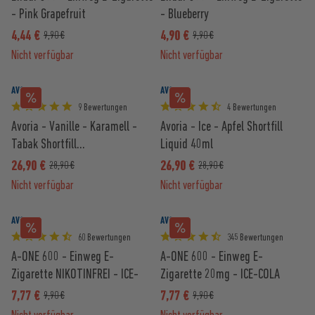
- Pink Grapefruit
- Blueberry
4,44 €
4,90 €
9,90 €
9,90 €
Nicht verfügbar
Nicht verfügbar
AVORIA
AVORIA
9 Bewertungen
4 Bewertungen
Avoria - Vanille - Karamell -
Avoria - Ice - Apfel Shortfill
Tabak Shortfill...
Liquid 40ml
26,90 €
26,90 €
28,90 €
28,90 €
Nicht verfügbar
Nicht verfügbar
AVORIA
AVORIA
60 Bewertungen
345 Bewertungen
A-ONE 600 - Einweg E-
A-ONE 600 - Einweg E-
Zigarette NIKOTINFREI - ICE-
Zigarette 20mg - ICE-COLA
BEERENMIX
7,77 €
7,77 €
9,90 €
9,90 €