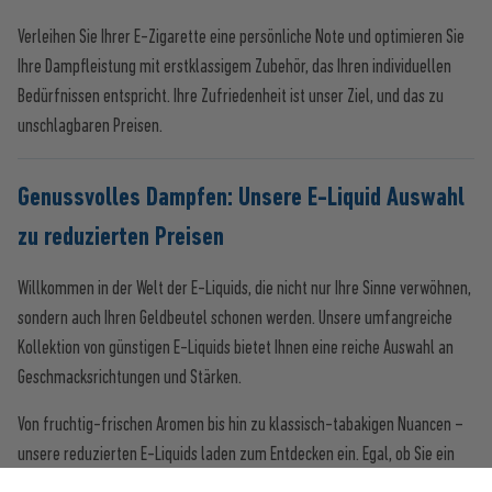
Verleihen Sie Ihrer E-Zigarette eine persönliche Note und optimieren Sie
Ihre Dampfleistung mit erstklassigem Zubehör, das Ihren individuellen
Bedürfnissen entspricht. Ihre Zufriedenheit ist unser Ziel, und das zu
unschlagbaren Preisen.
Genussvolles Dampfen: Unsere E-Liquid Auswahl
zu reduzierten Preisen
Willkommen in der Welt der E-Liquids, die nicht nur Ihre Sinne verwöhnen,
sondern auch Ihren Geldbeutel schonen werden. Unsere umfangreiche
Kollektion von günstigen E-Liquids bietet Ihnen eine reiche Auswahl an
Geschmacksrichtungen und Stärken.
Von fruchtig-frischen Aromen bis hin zu klassisch-tabakigen Nuancen –
unsere reduzierten E-Liquids laden zum Entdecken ein. Egal, ob Sie ein
passionierter Früchtefan oder ein Anhänger der traditionellen