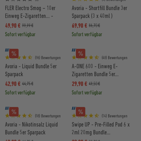
FLER Electro Smog – 10er
Avoria - Shortfill Bundle 3er
Einweg E-Zigaretten... -
Sparpack (3 x 40ml )
49,90 €
69,90 €
99,99 €
86,70 €
Sofort verfügbar
Sofort verfügbar
AVORIA
AVORIA
(96) Bewertungen
(48) Bewertungen
Avoria - Liquid Bundle 5er
A-ONE 600 - Einweg E-
Sparpack
Zigaretten Bundle 5er...
42,90 €
29,90 €
44,75 €
49,50 €
Sofort verfügbar
Sofort verfügbar
AVORIA
AVORIA
(58) Bewertungen
(14) Bewertungen
Avoria - Nikotinsalz Liquid
Swipe UP - Pre-Filled Pod 6 x
Bundle 5er Sparpack
2ml 20mg Bundle...