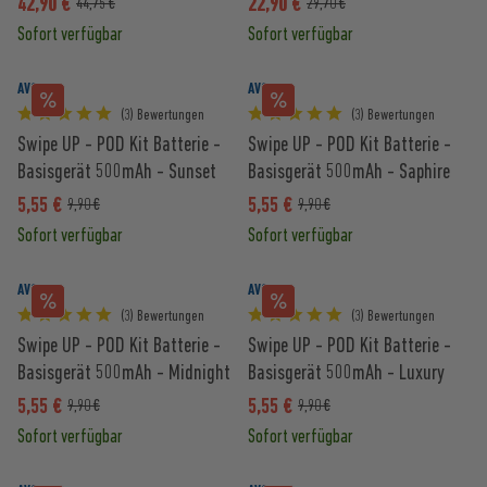
42,90 €
22,90 €
44,75 €
29,70 €
Sofort verfügbar
Sofort verfügbar
AVORIA
AVORIA
(3) Bewertungen
(3) Bewertungen
Swipe UP - POD Kit Batterie -
Swipe UP - POD Kit Batterie -
Basisgerät 500mAh - Sunset
Basisgerät 500mAh - Saphire
Orange
Blue
5,55 €
5,55 €
9,90 €
9,90 €
Sofort verfügbar
Sofort verfügbar
AVORIA
AVORIA
(3) Bewertungen
(3) Bewertungen
Swipe UP - POD Kit Batterie -
Swipe UP - POD Kit Batterie -
Basisgerät 500mAh - Midnight
Basisgerät 500mAh - Luxury
Black
White
5,55 €
5,55 €
9,90 €
9,90 €
Sofort verfügbar
Sofort verfügbar