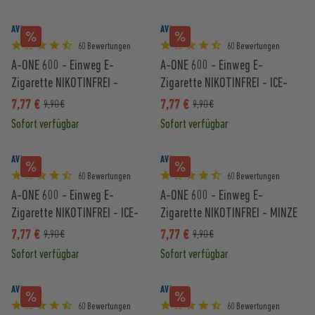
AVORIA
AVORIA
60 Bewertungen
60 Bewertungen
A-ONE 600 - Einweg E-
A-ONE 600 - Einweg E-
Zigarette NIKOTINFREI -
Zigarette NIKOTINFREI - ICE-
WASSERMELONE
COLA
7,77 €
7,77 €
9,90 €
9,90 €
Sofort verfügbar
Sofort verfügbar
AVORIA
AVORIA
60 Bewertungen
60 Bewertungen
A-ONE 600 - Einweg E-
A-ONE 600 - Einweg E-
Zigarette NIKOTINFREI - ICE-
Zigarette NIKOTINFREI - MINZE
PFIRSICH
7,77 €
7,77 €
9,90 €
9,90 €
Sofort verfügbar
Sofort verfügbar
AVORIA
AVORIA
60 Bewertungen
60 Bewertungen