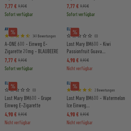
KOKOS
7,77 €
7,77 €
9,90 €
9,90 €
Sofort verfügbar
Sofort verfügbar
AVORIA
ELFBAR
345 Bewertungen
(0)
A-ONE 600 - Einweg E-
Lost Mary BM600 - Kiwi
Zigarette 20mg - BLAUBEERE
Passionfruit Guava...
7,77 €
4,90 €
9,90 €
8,90 €
Sofort verfügbar
Nicht verfügbar
ELFBAR
ELFBAR
(0)
2 Bewertungen
Lost Mary BM600 - Grape
Lost Mary BM600 - Watermelon
Einweg E-Zigarette
Ice Einweg...
4,90 €
4,90 €
8,90 €
8,90 €
Nicht verfügbar
Nicht verfügbar