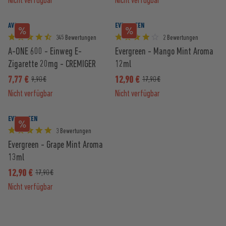
Nicht verfügbar
Nicht verfügbar
AVORIA
EVERGREEN
345 Bewertungen
2 Bewertungen
A-ONE 600 - Einweg E-
Evergreen - Mango Mint Aroma
Zigarette 20mg - CREMIGER
12ml
TABAK
7,77 €
12,90 €
9,90 €
17,90 €
Nicht verfügbar
Nicht verfügbar
EVERGREEN
3 Bewertungen
Evergreen - Grape Mint Aroma
13ml
12,90 €
17,90 €
Nicht verfügbar