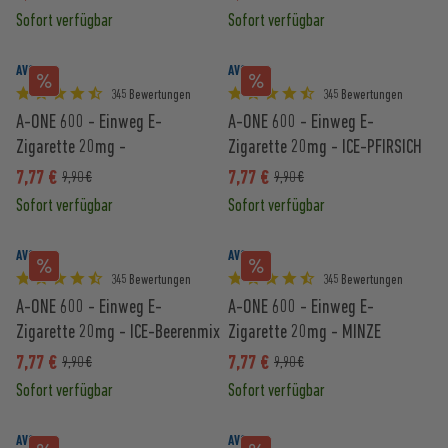
Sofort verfügbar
Sofort verfügbar
AVORIA
AVORIA
345 Bewertungen
345 Bewertungen
A-ONE 600 - Einweg E-
A-ONE 600 - Einweg E-
Zigarette 20mg -
Zigarette 20mg - ICE-PFIRSICH
WASSERMELONE
7,77 €
7,77 €
9,90 €
9,90 €
Sofort verfügbar
Sofort verfügbar
AVORIA
AVORIA
345 Bewertungen
345 Bewertungen
A-ONE 600 - Einweg E-
A-ONE 600 - Einweg E-
Zigarette 20mg - ICE-Beerenmix
Zigarette 20mg - MINZE
7,77 €
7,77 €
9,90 €
9,90 €
Sofort verfügbar
Sofort verfügbar
AVORIA
AVORIA