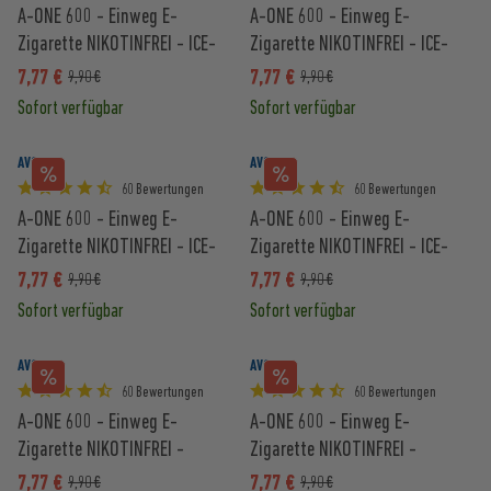
A-ONE 600 - Einweg E-
A-ONE 600 - Einweg E-
Zigarette NIKOTINFREI - ICE-
Zigarette NIKOTINFREI - ICE-
APFEL
BANANE
7,77 €
7,77 €
9,90 €
9,90 €
Sofort verfügbar
Sofort verfügbar
AVORIA
AVORIA
60 Bewertungen
60 Bewertungen
A-ONE 600 - Einweg E-
A-ONE 600 - Einweg E-
Zigarette NIKOTINFREI - ICE-
Zigarette NIKOTINFREI - ICE-
TRAUBE
MANGO
7,77 €
7,77 €
9,90 €
9,90 €
Sofort verfügbar
Sofort verfügbar
AVORIA
AVORIA
60 Bewertungen
60 Bewertungen
A-ONE 600 - Einweg E-
A-ONE 600 - Einweg E-
Zigarette NIKOTINFREI -
Zigarette NIKOTINFREI -
ANANAS-KOKOS
BLAUBEERE
7,77 €
7,77 €
9,90 €
9,90 €