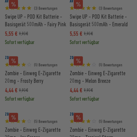
AVORIA
AVORIA
(3) Bewertungen
(3) Bewertungen
Swipe UP - POD Kit Batterie -
Swipe UP - POD Kit Batterie -
Basisgerät 500mAh - Fairy Pink
Basisgerät 500mAh - Emerald
Green
5,55 €
5,55 €
9,90 €
9,90 €
Sofort verfügbar
Sofort verfügbar
ZOMBIE
ZOMBIE
(5) Bewertungen
(5) Bewertungen
Zombie - Einweg E-Zigarette
Zombie - Einweg E-Zigarette
20mg - Frosty Berry
20mg - Melon Breeze
4,44 €
4,44 €
9,90 €
9,90 €
Sofort verfügbar
Sofort verfügbar
ZOMBIE
ZOMBIE
(5) Bewertungen
(5) Bewertungen
Zombie - Einweg E-Zigarette
Zombie - Einweg E-Zigarette