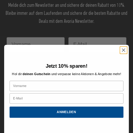
Melde dich zum Newsletter an und sichere dir deinen Rabatt von 10%.
Bleibe immer auf dem Laufenden und sichere dir die besten Rabatte und
Deals mit dem Avoria Newsletter.
Anmeldung
Jetzt 10% sparen!
Hol dir
deinen Gutschein
und verpasse keine Aktionen & Angebote mehr!
Mit der Anmeldung erklärst du dich mit unserer
Datenschutzerklärung
einverstanden. Selbstverständlich kannst du dich auch jederzeit wieder
abmelden.
ANMELDEN
Ihre Vorteile