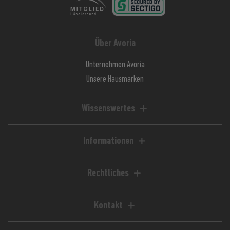
Über Avoria
Unternehmen Avoria
Unsere Hausmarken
Wissenswertes
Liquid-Rechner
Magazin / Blog
Informationen
Ratgeber / Guides
Hilfe & FAQ
Kundenkonto
Rechtliches
Zahlungsarten
Impressum
Versandkosten
AGB
Kontakt
Lieferzeiten
Widerrufsrecht
Avoria GmbH
Retoure
Widerrufsformular