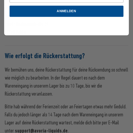
Avoria GmbH
ANMELDEN
Versandabteilung Kahla
Ernst-Thälmannstraße 39
07768 Kahla
Wie erfolgt die Rückerstattung?
Wir bemühen uns, deine Rückerstattung für deine Rücksendung so schnell
wie möglich zu bearbeiten. In der Regel dauert es nach dem
Wareneingang in unserem Lager bis zu 10 Tage, bis wir die
Rückerstattung veranlassen.
Bitte hab während der Ferienzeit oder an Feiertagen etwas mehr Geduld.
Falls du jedoch länger als 14 Tage nach dem Wareneingang in unserem
Lager auf deine Rückerstattung wartest, melde dich bitte per E-Mail
unter
support@avoria-liquids.de
.