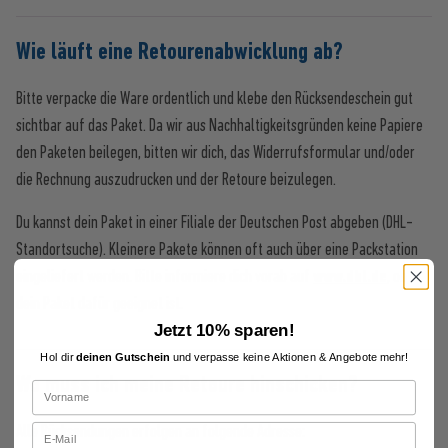
Wie läuft eine Retourenabwicklung ab?
Bitte verpacke die Ware ordentlich und klebe den Rücksendeschein gut
sichtbar auf das Paket. Da wir aus Nachhaltigkeitsgründen keine Papiere
den Paketen beilegen, bitten wir dich, das Widerrufsformular und/oder
die Rechnung auszudrucken und der Retoure beizulegen.
Du kannst dein Paket in einer Filiale der Deutschen Post abgeben (DHL-
Standortsuche). Kleinere Pakete können oft auch über eine Packstation
eingeliefert werden. Bitte informiere dich vorab auf
www.dhl.de
, ob
dein Paket dafür geeignet ist.
Jetzt 10% sparen!
Hol dir
deinen Gutschein
und verpasse keine Aktionen & Angebote mehr!
Wo muss ich meine Retoure hinschicken?
Alle Rücksendungen erfolgen an folgende Adresse: