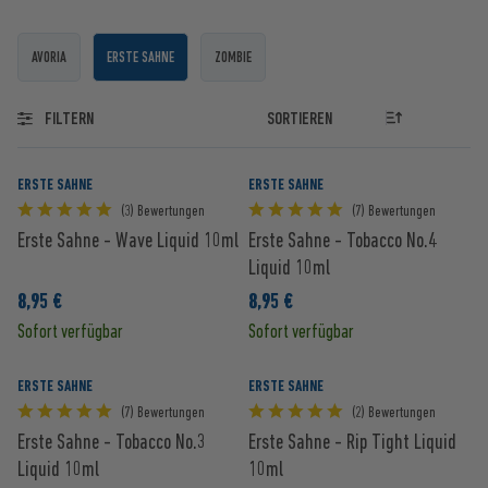
AVORIA
ERSTE SAHNE
ZOMBIE
FILTERN
ERSTE SAHNE
ERSTE SAHNE
(3) Bewertungen
(7) Bewertungen
Erste Sahne - Wave Liquid 10ml
Erste Sahne - Tobacco No.4
Liquid 10ml
8,95 €
8,95 €
Sofort verfügbar
Sofort verfügbar
ERSTE SAHNE
ERSTE SAHNE
(7) Bewertungen
(2) Bewertungen
Erste Sahne - Tobacco No.3
Erste Sahne - Rip Tight Liquid
Liquid 10ml
10ml