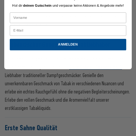
und Mango bis hin zu süßen und cremigen Kreationen wie Vanillepudding
Hol dir
deinen Gutschein
und verpasse keine Aktionen & Angebote mehr!
oder Karamell ist für jeden Geschmack etwas dabei. Lass dich von
unserer Auswahl inspirieren und entdecke neue Geschmacksdimensionen
für deinen Dampferalltag.
Authentischer Genuss für Tabakliebhaber
ANMELDEN
Neben den fruchtigen und süßen Sorten bieten wir auch authentische
Erste Sahne Tabakliquids wie z.B. das
Erste Sahne - Tobacco No. 1
für
Liebhaber traditioneller Dampfgeschmäcker. Genieße den
unverkennbaren Geschmack von Tabak in verschiedenen Nuancen und
erlebe ein echtes Rauchgefühl ohne die negativen Begleiterscheinungen.
Erlebe den vollen Geschmack und die Aromenvielfalt unserer
erstklassigen Tabakliquids.
Erste Sahne Qualität