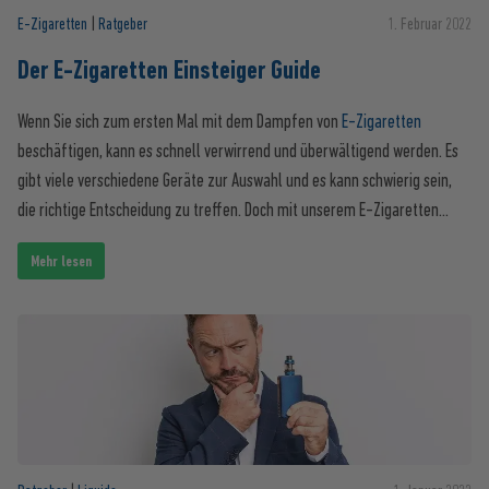
E-Zigaretten
|
Ratgeber
1. Februar 2022
Der E-Zigaretten Einsteiger Guide
Wenn Sie sich zum ersten Mal mit dem Dampfen von
E-Zigaretten
beschäftigen, kann es schnell verwirrend und überwältigend werden. Es
gibt viele verschiedene Geräte zur Auswahl und es kann schwierig sein,
die richtige Entscheidung zu treffen. Doch mit unserem E-Zigaretten
Einsteiger Guide müssen Sie sich keine Sorgen machen! Wir haben diesen
Mehr lesen
Guide erstellt, um Ihnen den Einstieg in die Welt des Dampfens zu
erleichtern und Ihnen dabei zu helfen, mögliche Probleme zu lösen.
Darüber hinaus zeigen wir Ihnen, wie Sie die E-Zigarette richtig
verwenden und welche häufigen Fehler vermieden werden sollten. Mit
unserem E-Zigaretten Einsteiger Guide können Sie Ihre erste E-Zigarette
mit Zuversicht auswählen und loslegen - und im Falle von Problemen sind
wir für Sie da, um Ihnen bei der Lösung zu helfen!