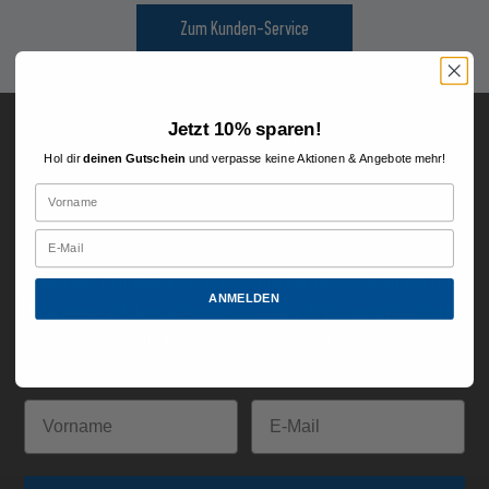
Zum Kunden-Service
Jetzt 10% sparen!
Zurück zum Start
Hol dir
deinen Gutschein
und verpasse keine Aktionen & Angebote mehr!
JOIN THE FAMILY
Melde dich zum Newsletter an und sichere dir deinen Rabatt von 10%.
ANMELDEN
Bleibe immer auf dem Laufenden und sichere dir die besten Rabatte und
Deals mit dem Avoria Newsletter.