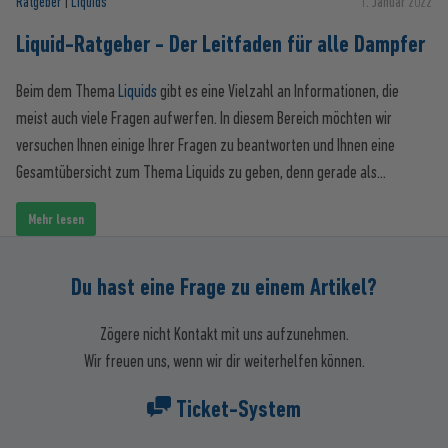
Ratgeber
|
Liquids
1. Januar 2022
Liquid-Ratgeber - Der Leitfaden für alle Dampfer
Beim dem Thema
Liquids
gibt es eine Vielzahl an Informationen, die
meist auch viele Fragen aufwerfen. In diesem Bereich möchten wir
versuchen Ihnen einige Ihrer Fragen zu beantworten und Ihnen eine
Gesamtübersicht zum Thema Liquids zu geben, denn gerade als
Neueinsteiger wird man oft von einem Überangebot an unterschiedlichen
Mehr lesen
Liquids und deren Vielzahl an Varianten beinahe erschlagen. Am Ende ist
man aufgrund der umfangreichen Auswahl mehr verwirrt als alles
andere. Wir von
Avoria
möchten Ihnen gerne etwas Licht ins Dunkle
Du hast eine Frage zu einem Artikel?
bringen und Ihnen sämtliche Informationen und Antworten auf Ihre
Fragen liefern.
Zögere nicht Kontakt mit uns aufzunehmen.
Wir freuen uns, wenn wir dir weiterhelfen können.
Ticket-System