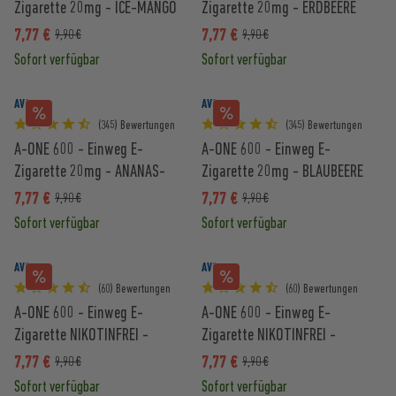
Zigarette 20mg - ICE-MANGO
Zigarette 20mg - ERDBEERE
7,77 €
7,77 €
9,90 €
9,90 €
Sofort verfügbar
Sofort verfügbar
AVORIA
AVORIA
(345) Bewertungen
(345) Bewertungen
A-ONE 600 - Einweg E-
A-ONE 600 - Einweg E-
Zigarette 20mg - ANANAS-
Zigarette 20mg - BLAUBEERE
KOKOS
7,77 €
7,77 €
9,90 €
9,90 €
Sofort verfügbar
Sofort verfügbar
AVORIA
AVORIA
(60) Bewertungen
(60) Bewertungen
A-ONE 600 - Einweg E-
A-ONE 600 - Einweg E-
Zigarette NIKOTINFREI -
Zigarette NIKOTINFREI -
ERDBEERE
WASSERMELONE
7,77 €
7,77 €
9,90 €
9,90 €
Sofort verfügbar
Sofort verfügbar