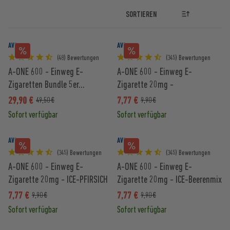
AVORIA
AVORIA
(48) Bewertungen
(345) Bewertungen
A-ONE 600 - Einweg E-
A-ONE 600 - Einweg E-
Zigaretten Bundle 5er...
Zigarette 20mg -
WASSERMELONE
29,90 €
7,77 €
49,50 €
9,90 €
Sofort verfügbar
Sofort verfügbar
AVORIA
AVORIA
(345) Bewertungen
(345) Bewertungen
A-ONE 600 - Einweg E-
A-ONE 600 - Einweg E-
Zigarette 20mg - ICE-PFIRSICH
Zigarette 20mg - ICE-Beerenmix
7,77 €
7,77 €
9,90 €
9,90 €
Sofort verfügbar
Sofort verfügbar