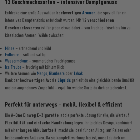
13 Geschmackssorten – intensiver Dampfgenuss
Entdecke eine große Auswahl an
hochwertigen
Aromen
, die speziell für ein
intensives Dampferlebnis entwickelt wurden. Mit
13 verschiedenen
Geschmackssorten
ist für jeden etwas dabei – von fruchtig-frisch bis hin zu
klassischen Aromen. Wähle zwischen:
Minze
– erfrischend und kühl
Erdbeere
– süß und saftig
Wassermelone
– sommerlicher Fruchtgenuss
Ice Traube
– fruchtig mit kühlem Kick
Weitere Aromen wie
Mango
,
Blaubeere
oder
Tabak
Dank der
hochwertigen Avoria
Liquids
genießt du eine gleichbleibende Qualität
und ein angenehmes Zuggefühl – egal, für welche Sorte du dich entscheidest.
Perfekt für unterwegs – mobil, flexibel & effizient
Die
A-One Einweg E-Zigarette
ist die perfekte Lösung für alle, die Wert auf
Flexibilität und einfache Handhabung
legen. Ihr leichtes Design, kombiniert
mit einer
langen Akkulaufzeit
, macht sie ideal für den Alltag, auf Reisen oder
bei besonderen Anlässen. Da sie komplett wartungsfrei ist, musst du dich um