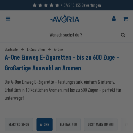
4.87/5 18.155 Bewertungen
Startseite
E-Zigaretten
A-One
A-One Einweg E-Zigaretten - bis zu 600 Züge -
Großartige Auswahl an Aromen
Die A-One Einweg E-Zigarette – leistungsstark, einfach & intensiv.
Erhältlich in 13 köstlichen Aromen, mit bis zu 600 Zügen – perfekt für
unterwegs!
ELECTRO SMOG
A-ONE
ELF BAR 600
LOST MARY BM600
SWIPE