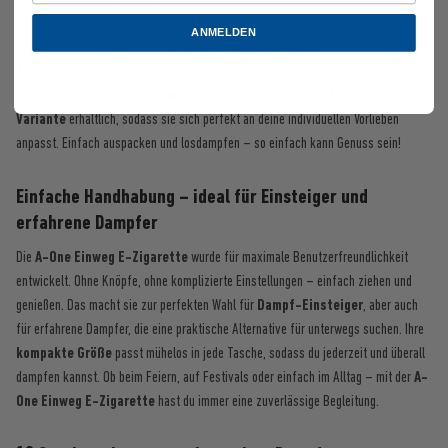
intensives Dampferlebnis – ideal für unterwegs, auf Reisen oder einfach für
ANMELDEN
zwischendurch. Dank des leistungsstarken
400 mAh Akkus
kannst du bis zu
600
Züge
genießen, ohne dich um das Nachfüllen oder Laden kümmern zu müssen. Die
E-Zigarette ist sowohl mit
20 mg Nikotin
als auch in einer
nikotinfreien
Variante
erhältlich, sodass sie sich perfekt an deine individuellen Vorlieben
anpasst. Einfach auspacken und losdampfen – so einfach kann Genuss sein!
Einfache Handhabung – ideal für Einsteiger und
erfahrene Dampfer
Die
A-One Einweg E-Zigarette
wurde für maximale Benutzerfreundlichkeit
entwickelt. Ohne Knöpfe, ohne komplizierte Einstellungen – einfach ziehen und
genießen. Das macht sie zur perfekten Wahl für
Dampf-Einsteiger
, aber auch
für erfahrene Dampfer, die eine praktische Alternative für unterwegs suchen. Ihre
kompakte Größe
passt mühelos in jede Tasche, sodass du jederzeit und überall
dampfen kannst. Ob beim Feiern, auf Festivals oder einfach im Alltag – mit der
A-
One Einweg E-Zigarette
hast du immer eine zuverlässige Begleitung.