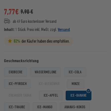
7,77
€
9,90 €
ab 49 Euro kostenloser Versand
Inhalt:
1 Stück.
Preis inkl. MwSt. zzgl.
Versand
.
82%
der Käufer haben dies empfohlen.
Geschmacksrichtung
ERDBEERE
WASSERMELONE
ICE-COLA
ICE-PFIRSICH
ICE-BEERENMIX
MINZE
CREMIGER TABAK
ICE-APFEL
ICE-BANANE
ICE-TRAUBE
ICE-MANGO
ANANAS-KOKOS