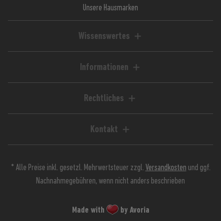
Unsere Hausmarken
Wissenswertes
Liquid-Rechner
Magazin / Blog
Informationen
Ratgeber / Guides
Hilfe & FAQ
Kundenkonto
Rechtliches
Zahlungsarten
Impressum
Versandkosten
AGB
Kontakt
Lieferzeiten
Widerrufsrecht
Avoria GmbH
Retoure
Widerrufsformular
Stuttgarter Straße 39
Jugendschutz
Datenschutz
* Alle Preise inkl. gesetzl. Mehrwertsteuer zzgl.
Versandkosten
und ggf.
90574 Roßtal
Kundeninfos
Nachnahmegebühren, wenn nicht anders beschrieben
Batterieverordnung
0911 568 392 91
Live-Chat Support
Made with
by Avoria