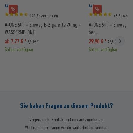
AVORIA
AVORIA
345 Bewertungen
48 Bewertu
A-ONE 600 - Einweg E-Zigarette 20mg -
A-ONE 600 - Einweg E-
WASSERMELONE
5er...
ab 7,77 € *
29,90 € *
9,90 € *
49,50 € *
Sofort verfügbar
Sofort verfügbar
Sie haben Fragen zu diesem Produkt?
Zögere nicht Kontakt mit uns aufzunehmen.
Wir freuen uns, wenn wir dir weiterhelfen können.