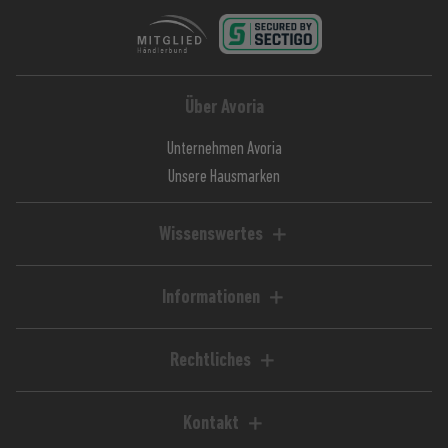
Über Avoria
Unternehmen Avoria
Unsere Hausmarken
Wissenswertes
Liquid-Rechner
Magazin / Blog
Informationen
Ratgeber / Guides
Hilfe & FAQ
Kundenkonto
Rechtliches
Zahlungsarten
Impressum
Versandkosten
AGB
Kontakt
Lieferzeiten
Widerrufsrecht