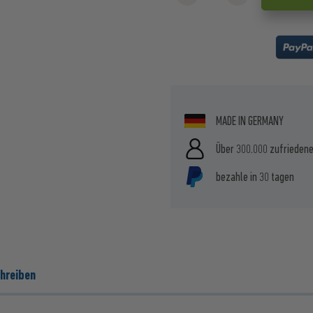
MADE IN GERMANY
Über 300.000 zufrieden
bezahle in 30 tagen
hreiben