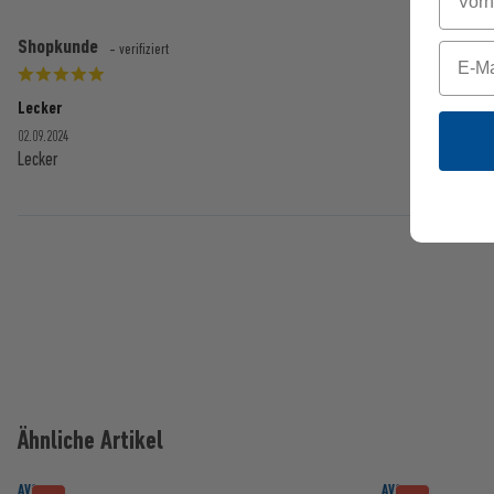
Shopkunde
- verifiziert
Lecker
02.09.2024
Lecker
Ähnliche Artikel
AVORIA
AVORIA