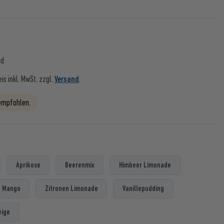
nd
eis inkl. MwSt. zzgl.
Versand
.
 empfohlen.
Aprikose
Beerenmix
Himbeer Limonade
Mango
Zitronen Limonade
Vanillepudding
eige