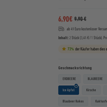
6,90
€
9,90 €
ab 49 Euro kostenloser Versa
Inhalt:
2 Stück (3,45 € / 1 Stück).
Pr
73%
der Käufer haben dies
Geschmacksrichtung
ERDBEERE
BLAUBEERE
Ice Apfel
Kirsche
Blaubeer Kokos
Kaktusf