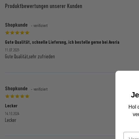
Produktbewertungen unserer Kunden
Shopkunde
- verifiziert
Gute Qualität, schnelle Lieferung, ich bestelle gerne bei Avoria
11.07.2025
Gute Qualität,sehr zufrieden
Shopkunde
- verifiziert
Je
Lecker
Hol 
14.10.2024
ve
Lecker