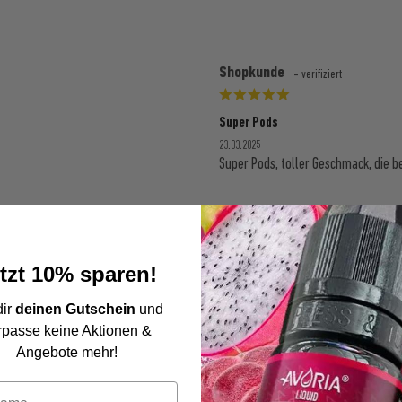
Shopkunde
- verifiziert
Super Pods
23.03.2025
Super Pods, toller Geschmack, die be
Shopkunde
- verifiziert
tzt 10% sparen!
Lecker
dir
deinen Gutschein
und
03.10.2024
rpasse keine Aktionen &
Lecker
Angebote mehr!