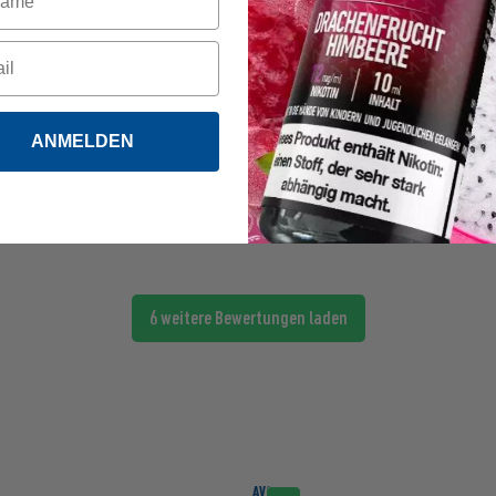
Shopkunde
- verifiziert
Lecker
13.08.2024
ANMELDEN
Lecker
6 weitere Bewertungen laden
AVORIA