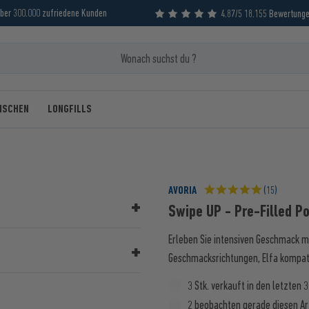
ber 300.000 zufriedene Kunden
4.87/5 18.155 Bewertung
MISCHEN
LONGFILLS
AVORIA
(15)
Swipe UP - Pre-Filled P
Erleben Sie intensiven Geschmack mit
Geschmacksrichtungen, Elfa kompati
3 Stk. verkauft in den letzten 
2 beobachten gerade diesen Ar