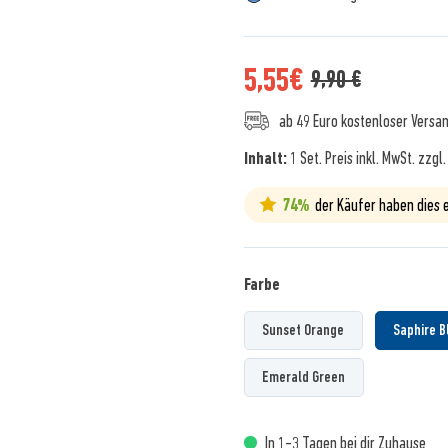
5,55
€
9,90 €
ab 49 Euro kostenloser Versa
Inhalt:
1 Set.
Preis inkl. MwSt. zzgl
74%
der Käufer haben dies
Farbe
Sunset Orange
Saphire B
Emerald Green
In 1-3 Tagen bei dir Zuhause