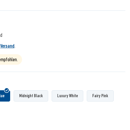
nd
.
Versand
.
 empfohlen.
lue
Midnight Black
Luxury White
Fairy Pink