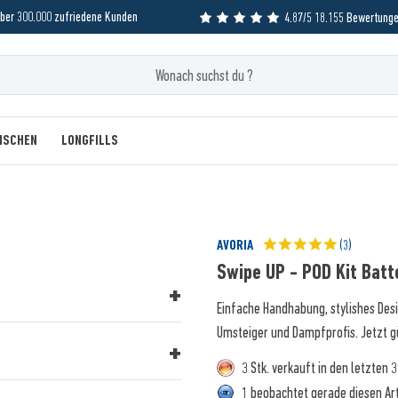
ber 300.000 zufriedene Kunden
4.87/5 18.155 Bewertung
MISCHEN
LONGFILLS
AVORIA
(3)
Swipe UP - POD Kit Batt
Einfache Handhabung, stylishes Desi
Umsteiger und Dampfprofis. Jetzt g
3 Stk. verkauft in den letzten 
1 beobachtet gerade diesen Art