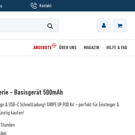
Kontakt
en
ANGEBOTE
ÜBER UNS
MAGAZIN
HILFE & FAQ
erie - Basisgerät 500mAh
gn & USB-C Schnellladung! SWIPE UP POD Kit – perfekt für Einsteiger &
ünstig kaufen!
3 Stunden
ikel