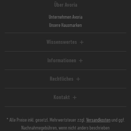
Über Avoria
Unternehmen Avoria
Unsere Hausmarken
Wissenswertes
Liquid-Rechner
Magazin / Blog
Informationen
Ratgeber / Guides
Hilfe & FAQ
Kundenkonto
Rechtliches
Zahlungsarten
Impressum
Versandkosten
AGB
Kontakt
Lieferzeiten
Widerrufsrecht
Avoria GmbH
Retoure
Widerrufsformular
Stuttgarter Straße 39
Jugendschutz
Datenschutz
* Alle Preise inkl. gesetzl. Mehrwertsteuer zzgl.
Versandkosten
und ggf.
90574 Roßtal
Kundeninfos
Nachnahmegebühren, wenn nicht anders beschrieben