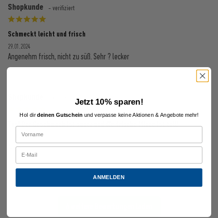
Shopkunde
- verifiziert
Schmeckt leicht und frisch
29.01.2024
Angenehm frisch, nicht zu süß. Sehr ? lecker
Shopkunde
- verifiziert
Jetzt 10% sparen!
Hol dir
deinen Gutschein
und verpasse keine Aktionen & Angebote mehr!
Top! Der Geschmack ist super und die frische Minze ist toll!
21.01.2024
Alles Top!
ANMELDEN
6 weitere Bewertungen laden