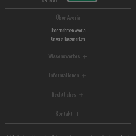
Über Avoria
Unternehmen Avoria
Unsere Hausmarken
Wissenswertes
Liquid-Rechner
Magazin / Blog
Informationen
Ratgeber / Guides
Hilfe & FAQ
Kundenkonto
Rechtliches
Zahlungsarten
Impressum
Versandkosten
AGB
Kontakt
Lieferzeiten
Widerrufsrecht
Avoria GmbH
Retoure
Widerrufsformular
Stuttgarter Straße 39
Jugendschutz