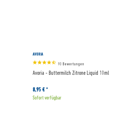
AVORIA
A
90 Bewertungen
Avoria - Buttermilch Zitrone Liquid 10ml
A
8,95 € *
8
Sofort verfügbar
S