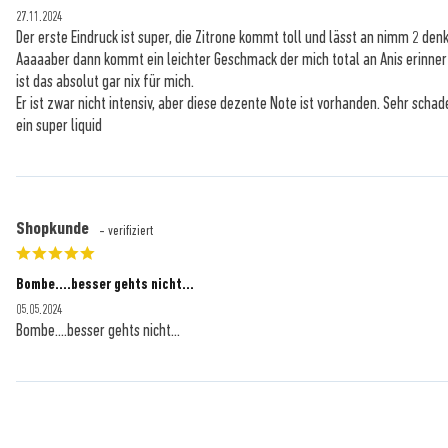
27.11.2024
Der erste Eindruck ist super, die Zitrone kommt toll und lässt an nimm 2 den
Aaaaaber dann kommt ein leichter Geschmack der mich total an Anis erinnert.
ist das absolut gar nix für mich.
Er ist zwar nicht intensiv, aber diese dezente Note ist vorhanden. Sehr scha
ein super liquid
Je
Shopkunde
- verifiziert
Hol 
Bombe....besser gehts nicht...
ve
05.05.2024
Bombe....besser gehts nicht...