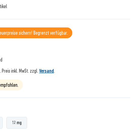
tikel
teuerpreise sichern! Begrenzt verfügbar.
nd
).
Preis inkl. MwSt. zzgl.
Versand
.
 empfohlen.
12 mg