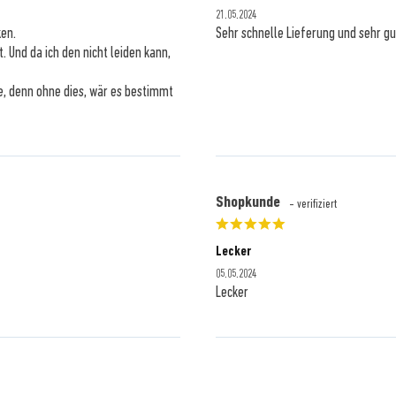
21.05.2024
ken.
Sehr schnelle Lieferung und sehr gu
 Und da ich den nicht leiden kann,
de, denn ohne dies, wär es bestimmt
tzt 10% sparen!
Shopkunde
- verifiziert
dir
deinen Gutschein
und
Lecker
rpasse keine Aktionen &
Angebote mehr!
05.05.2024
Lecker