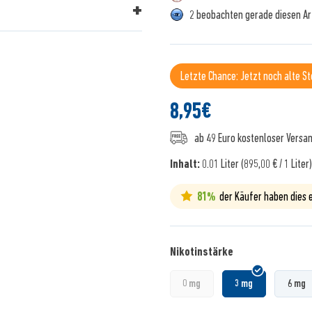
2 beobachten gerade diesen Ar
Letzte Chance: Jetzt noch alte S
8,95
€
ab 49 Euro kostenloser Versa
Inhalt:
0.01 Liter (895,00 € / 1 Liter
81%
der Käufer haben dies
Nikotinstärke
0 mg
3 mg
6 mg