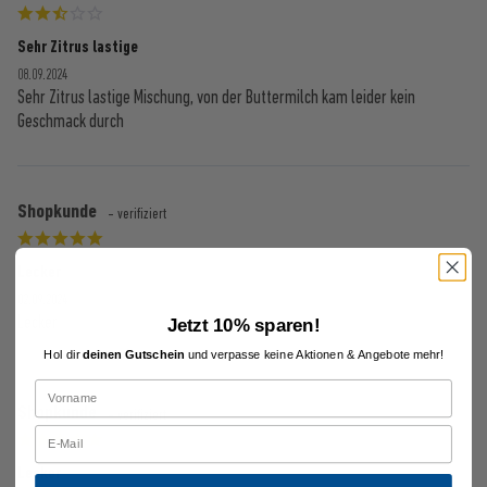
Sehr Zitrus lastige
08.09.2024
Sehr Zitrus lastige Mischung, von der Buttermilch kam leider kein
Geschmack durch
Shopkunde
- verifiziert
Lecker
02.09.2024
Lecker
Jetzt 10% sparen!
Hol dir
deinen Gutschein
und verpasse keine Aktionen & Angebote mehr!
Shopkunde
- verifiziert
Lecker