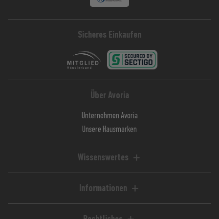
Sicheres Einkaufen
Über Avoria
Unternehmen Avoria
Unsere Hausmarken
Wissenswertes
Liquid-Rechner
Magazin / Blog
Informationen
Ratgeber / Guides
Hilfe & FAQ
Kundenkonto
Rechtliches