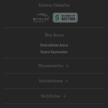
Sicheres Einkaufen
Über Avoria
Unternehmen Avoria
Unsere Hausmarken
Wissenswertes
Liquid-Rechner
Magazin / Blog
Informationen
Ratgeber / Guides
Hilfe & FAQ
Kundenkonto
Rechtliches
Zahlungsarten
Impressum
Versandkosten