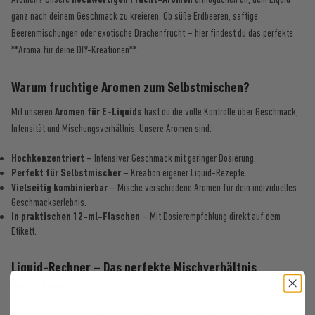
ganz nach deinem Geschmack zu kreieren. Ob süße Erdbeeren, saftige
Beerenmischungen oder exotische Drachenfrucht – hier findest du das perfekte
**Aroma für deine DIY-Kreationen**.
Warum fruchtige Aromen zum Selbstmischen?
Mit unseren
Aromen für E-Liquids
hast du die volle Kontrolle über Geschmack,
Intensität und Mischungsverhältnis. Unsere Aromen sind:
Hochkonzentriert
– Intensiver Geschmack mit geringer Dosierung.
Perfekt für Selbstmischer
– Kreation eigener Liquid-Rezepte.
Vielseitig kombinierbar
– Mische verschiedene Aromen für dein individuelles
Geschmackserlebnis.
In praktischen 12-ml-Flaschen
– Mit Dosierempfehlung direkt auf dem
Etikett.
Liquid-Rechner – Das perfekte Mischverhältnis
berechnen
Selbstmischen kann ganz einfach sein – besonders mit unserem **Liquid-