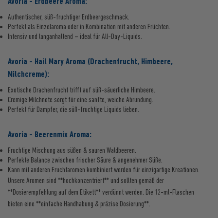
Avoria - Erdbeere Aroma:
Authentischer, süß-fruchtiger Erdbeergeschmack.
Perfekt als Einzelaroma oder in Kombination mit anderen Früchten.
Intensiv und langanhaltend – ideal für All-Day-Liquids.
Avoria - Hail Mary Aroma (Drachenfrucht, Himbeere,
Milchcreme):
Exotische Drachenfrucht trifft auf süß-säuerliche Himbeere.
Cremige Milchnote sorgt für eine sanfte, weiche Abrundung.
Perfekt für Dampfer, die süß-fruchtige Liquids lieben.
Avoria - Beerenmix Aroma:
Fruchtige Mischung aus süßen & sauren Waldbeeren.
Perfekte Balance zwischen frischer Säure & angenehmer Süße.
Kann mit anderen Fruchtaromen kombiniert werden für einzigartige Kreationen.
Unsere Aromen sind **hochkonzentriert** und sollten gemäß der
**Dosierempfehlung auf dem Etikett** verdünnt werden. Die 12-ml-Flaschen
bieten eine **einfache Handhabung & präzise Dosierung**.