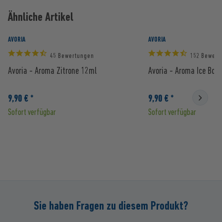
Ähnliche Artikel
AVORIA
AVORIA
45 Bewertungen
152 Bewert
Avoria - Aroma Zitrone 12ml
Avoria - Aroma Ice Bon
9,90 € *
9,90 € *
Sofort verfügbar
Sofort verfügbar
Sie haben Fragen zu diesem Produkt?