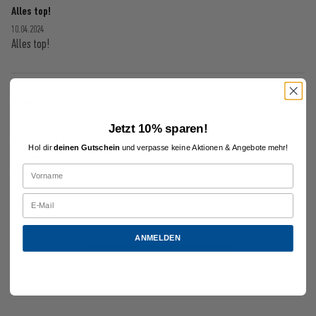
Alles top!
10.04.2024
Alles top!
Pavel K.
- verifiziert
Jetzt 10% sparen!
Best aroma
Hol dir
deinen Gutschein
und verpasse keine Aktionen & Angebote mehr!
26.12.2023
Best aroma
ANMELDEN
6 weitere Bewertungen laden