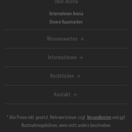
Über Avoria
Unternehmen Avoria
Unsere Hausmarken
Wissenswertes
Liquid-Rechner
Magazin / Blog
Informationen
Ratgeber / Guides
Hilfe & FAQ
Kundenkonto
Rechtliches
Zahlungsarten
Impressum
Versandkosten
AGB
Kontakt
Lieferzeiten
Widerrufsrecht
Avoria GmbH
Retoure
Widerrufsformular
Stuttgarter Straße 39
Jugendschutz
Datenschutz
* Alle Preise inkl. gesetzl. Mehrwertsteuer zzgl.
Versandkosten
und ggf.
90574 Roßtal
Kundeninfos
Nachnahmegebühren, wenn nicht anders beschrieben