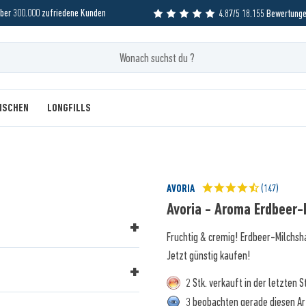
ber 300.000 zufriedene Kunden
4.87/5 18.155 Bewertung
MISCHEN
LONGFILLS
AVORIA
(147)
Avoria - Aroma Erdbeer
Fruchtig & cremig! Erdbeer-Milchsh
Jetzt günstig kaufen!
2 Stk. verkauft in der letzten 
3 beobachten gerade diesen Ar