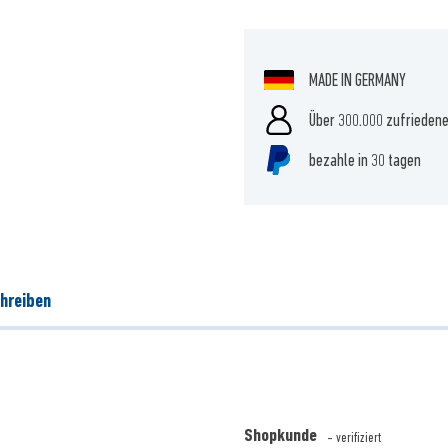
MADE IN GERMANY
Über 300.000 zufrieden
bezahle in 30 tagen
hreiben
Shopkunde
- verifiziert