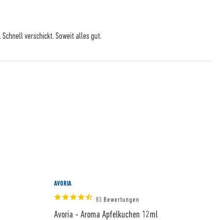
 Schnell verschickt. Soweit alles gut.
AVORIA
A
83 Bewertungen
Avoria - Aroma Apfelkuchen 12ml
A