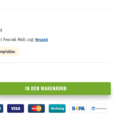
nd
r).
Preis inkl. MwSt. zzgl.
Versand
.
 empfohlen.
IN DEN
WARENKORB