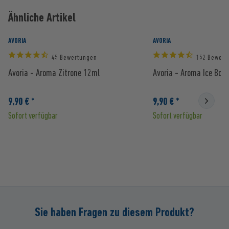
Ähnliche Artikel
AVORIA
AVORIA
45 Bewertungen
152 Bewert
Avoria - Aroma Zitrone 12ml
Avoria - Aroma Ice Bon
9,90 € *
9,90 € *
Sofort verfügbar
Sofort verfügbar
Sie haben Fragen zu diesem Produkt?