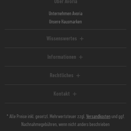
Über Avoria
Unternehmen Avoria
Unsere Hausmarken
Wissenswertes
Liquid-Rechner
Magazin / Blog
Informationen
Ratgeber / Guides
Hilfe & FAQ
Kundenkonto
Rechtliches
Zahlungsarten
Impressum
Versandkosten
AGB
Kontakt
Lieferzeiten
Widerrufsrecht
Avoria GmbH
Retoure
Widerrufsformular
Stuttgarter Straße 39
Jugendschutz
Datenschutz
* Alle Preise inkl. gesetzl. Mehrwertsteuer zzgl.
Versandkosten
und ggf.
90574 Roßtal
Kundeninfos
Nachnahmegebühren, wenn nicht anders beschrieben