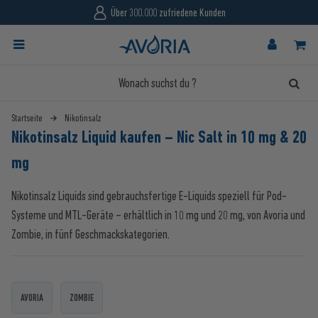
dene Kunden
4.87/5 18.155 Bewe
Startseite
Nikotinsalz
Nikotinsalz Liquid kaufen – Nic Salt in 10 mg & 20
mg
Nikotinsalz Liquids sind gebrauchsfertige E-Liquids speziell für Pod-
Systeme und MTL-Geräte – erhältlich in 10 mg und 20 mg, von Avoria und
Zombie, in fünf Geschmackskategorien.
AVORIA
ZOMBIE