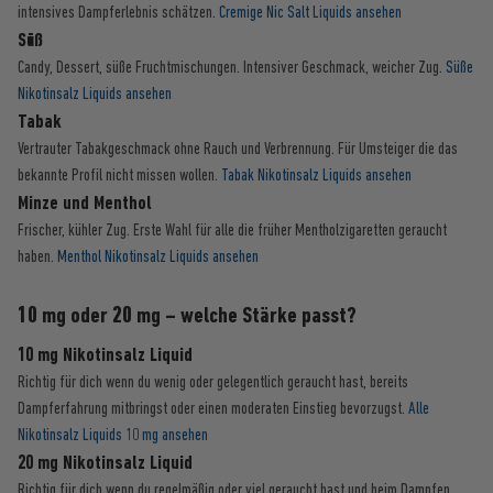
intensives Dampferlebnis schätzen.
Cremige Nic Salt Liquids ansehen
Süß
Candy, Dessert, süße Fruchtmischungen. Intensiver Geschmack, weicher Zug.
Süße
Nikotinsalz Liquids ansehen
Tabak
Vertrauter Tabakgeschmack ohne Rauch und Verbrennung. Für Umsteiger die das
bekannte Profil nicht missen wollen.
Tabak Nikotinsalz Liquids ansehen
Minze und Menthol
Frischer, kühler Zug. Erste Wahl für alle die früher Mentholzigaretten geraucht
haben.
Menthol Nikotinsalz Liquids ansehen
10 mg oder 20 mg – welche Stärke passt?
10 mg Nikotinsalz Liquid
Richtig für dich wenn du wenig oder gelegentlich geraucht hast, bereits
Dampferfahrung mitbringst oder einen moderaten Einstieg bevorzugst.
Alle
Nikotinsalz Liquids 10 mg ansehen
20 mg Nikotinsalz Liquid
Richtig für dich wenn du regelmäßig oder viel geraucht hast und beim Dampfen