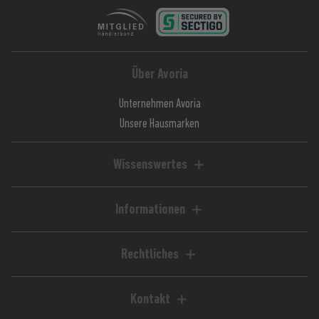
Über Avoria
Unternehmen Avoria
Unsere Hausmarken
Wissenswertes
Liquid-Rechner
Magazin / Blog
Informationen
Ratgeber / Guides
Hilfe & FAQ
Kundenkonto
Rechtliches
Zahlungsarten
Impressum
Versandkosten
AGB
Kontakt
Lieferzeiten
Widerrufsrecht
Avoria GmbH