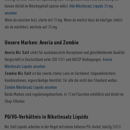
keinen Abfall im Nikotingehalt spüren willst.
Alle Nikotinsalz Liquids 20 mg
ansehen
Wenn du unsicher bist, starte mit 10 mg. Wenn du merkst dass du häufiger ziehst
als du möchtest, wechsle auf 20 mg.
Unsere Marken: Avoria und Zombie
Avoria Nic Salt
steht für ausbalancierte Rezepturen und gleichbleibende Qualität.
Hergestellt in Deutschland unter ISO 9001 und HACCP Bedingungen.
Avoria
Nikotinsalz Liquids ansehen
Zombie Nic Salt
ist die zweite starke Linie im Sortiment. Ungewöhnlichere
Kombinationen, eigenständige Identität, für alle die nicht den Standard wollen.
Zombie Nikotinsalz Liquids ansehen
Beide Marken sind regulierungskonform, in 10 ml Flaschen erhältlich und direkt im
Shop filterbar.
PG/VG-Verhältnis in Nikotinsalz Liquids
Nic Salt Liquids arbeiten in der Regel mit einem höheren PG-Anteil, häufig 50/50