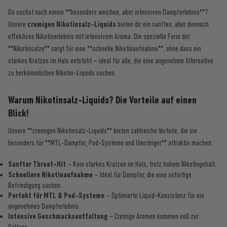
Du suchst nach einem **besonders weichen, aber intensiven Dampferlebnis**?
Unsere
cremigen Nikotinsalz-Liquids
bieten dir ein sanftes, aber dennoch
effektives Nikotinerlebnis mit intensivem Aroma. Die spezielle Form der
**Nikotinsalze** sorgt für eine **schnelle Nikotinaufnahme**, ohne dass ein
starkes Kratzen im Hals entsteht – ideal für alle, die eine angenehme Alternative
zu herkömmlichen Nikotin-Liquids suchen.
Warum Nikotinsalz-Liquids? Die Vorteile auf einen
Blick!
Unsere **cremigen Nikotinsalz-Liquids** bieten zahlreiche Vorteile, die sie
besonders für **MTL-Dampfer, Pod-Systeme und Umsteiger** attraktiv machen:
Sanfter Throat-Hit
– Kein starkes Kratzen im Hals, trotz hohem Nikotingehalt.
Schnellere Nikotinaufnahme
– Ideal für Dampfer, die eine sofortige
Befriedigung suchen.
Perfekt für MTL & Pod-Systeme
– Optimierte Liquid-Konsistenz für ein
angenehmes Dampferlebnis.
Intensive Geschmacksentfaltung
– Cremige Aromen kommen voll zur
Geltung.