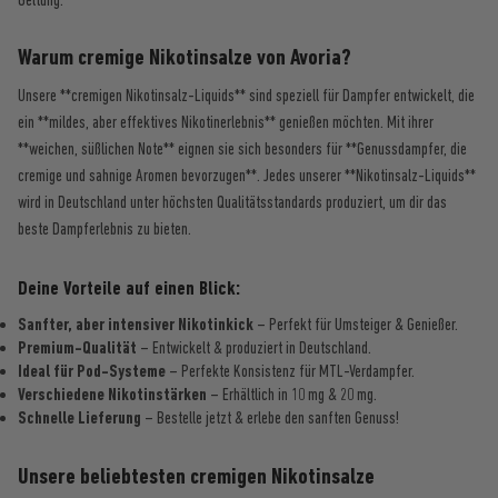
Warum cremige Nikotinsalze von Avoria?
Unsere **cremigen Nikotinsalz-Liquids** sind speziell für Dampfer entwickelt, die
ein **mildes, aber effektives Nikotinerlebnis** genießen möchten. Mit ihrer
**weichen, süßlichen Note** eignen sie sich besonders für **Genussdampfer, die
cremige und sahnige Aromen bevorzugen**. Jedes unserer **Nikotinsalz-Liquids**
wird in Deutschland unter höchsten Qualitätsstandards produziert, um dir das
beste Dampferlebnis zu bieten.
Deine Vorteile auf einen Blick:
Sanfter, aber intensiver Nikotinkick
– Perfekt für Umsteiger & Genießer.
Premium-Qualität
– Entwickelt & produziert in Deutschland.
Ideal für Pod-Systeme
– Perfekte Konsistenz für MTL-Verdampfer.
Verschiedene Nikotinstärken
– Erhältlich in 10 mg & 20 mg.
Schnelle Lieferung
– Bestelle jetzt & erlebe den sanften Genuss!
Unsere beliebtesten cremigen Nikotinsalze