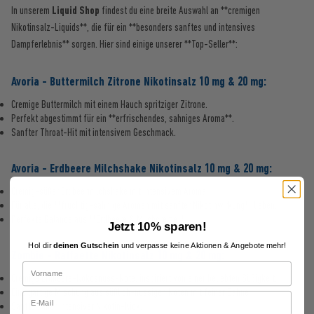
In unserem
Liquid Shop
findest du eine breite Auswahl an **cremigen
Nikotinsalz-Liquids**, die für ein **besonders sanftes und intensives
Dampferlebnis** sorgen. Hier sind einige unserer **Top-Seller**:
Avoria - Buttermilch Zitrone Nikotinsalz 10 mg & 20 mg:
Cremige Buttermilch mit einem Hauch spritziger Zitrone.
Perfekt abgestimmt für ein **erfrischendes, sahniges Aroma**.
Sanfter Throat-Hit mit intensivem Geschmack.
Avoria - Erdbeere Milchshake Nikotinsalz 10 mg & 20 mg:
Cremig-süßer Erdbeermilchshake mit intensivem Aroma.
Für alle, die **fruchtig-sahnige Aromen mit sanfter Nikotinwirkung** lieben.
Perfekte Balance aus **Erdbeere & Milchcreme**.
Jetzt 10% sparen!
Hol dir
deinen Gutschein
und verpasse keine Aktionen & Angebote mehr!
Zombie - Raffaette Nikotinsalz 10 mg & 20 mg:
Cremige Erdbeere-Kokosnuss-Note, inspiriert von einer beliebten Süßigkeit.
Einzigartige Mischung aus süßlich-nussigen Noten mit feiner Sahne.
Sanfter, aber intensiver Nikotin-Kick.