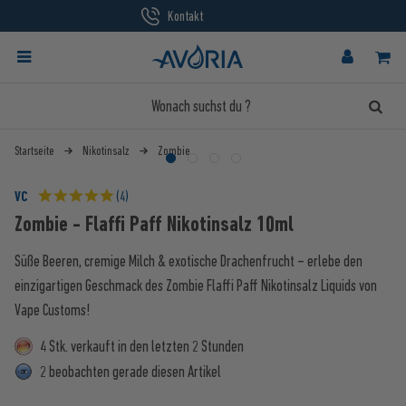
Kontakt
Startseite
Nikotinsalz
Zombie
VC
(4)
Zombie - Flaffi Paff Nikotinsalz 10ml
Süße Beeren, cremige Milch & exotische Drachenfrucht – erlebe den
einzigartigen Geschmack des Zombie Flaffi Paff Nikotinsalz Liquids von
Vape Customs!
4 Stk. verkauft in den letzten 2 Stunden
2 beobachten gerade diesen Artikel