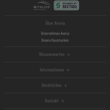
Über Avoria
Unternehmen Avoria
Unsere Hausmarken
Wissenswertes
Liquid-Rechner
Magazin / Blog
Informationen
Ratgeber / Guides
Hilfe & FAQ
Kundenkonto
Rechtliches
Zahlungsarten
Impressum
Versandkosten
AGB
Kontakt
Lieferzeiten
Widerrufsrecht
Avoria GmbH