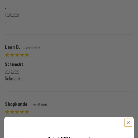
.
10.06.2024
.
Leon D.
- verifiziert
Schmeckt
20.12.2023
Schmeckt
Shopkunde
- verifiziert
Alles gut
09.11.2023
Sehr lecker