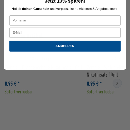
Jetzt 10% sparen!
Hol dir
deinen Gutschein
und verpasse keine Aktionen & Angebote mehr!
Ähnliche Artikel
ANMELDEN
VC
VC
2 Bewertungen
5 Bewertun
Zombie - Drachenschelle Nikotinsalz 10ml
Zombie - WaldmeisterS
Nikotinsalz 10ml
8,95 € *
8,95 € *
Sofort verfügbar
Sofort verfügbar