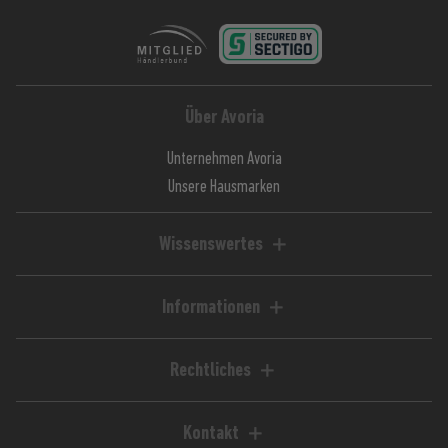
Über Avoria
Unternehmen Avoria
Unsere Hausmarken
Wissenswertes
Liquid-Rechner
Magazin / Blog
Informationen
Ratgeber / Guides
Hilfe & FAQ
Kundenkonto
Rechtliches
Zahlungsarten
Impressum
Versandkosten
AGB
Kontakt
Lieferzeiten