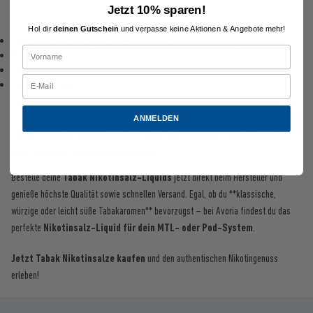
Jetzt 10% sparen!
Unsere **Tabak Nikotinsalz-Liquids** sind ideal für:
Hol dir
deinen Gutschein
und verpasse keine Aktionen & Angebote mehr!
Umsteiger
, die den Zigaretten-ähnlichen Geschmack beim Dampfen suchen.
MTL-Dampfer
, die ein sanftes, aber tabakintensives Nikotinerlebnis bevorzugen.
Pod-System-Nutzer
, die auf die optimale Konsistenz für ihr Gerät achten.
Tabakliebhaber
, die den authentischen Geschmack von echtem Tabak genießen
möchten.
ANMELDEN
Jetzt Tabak Nikotinsalze kaufen – Echte Tabakaromen
mit sanfter Nikotinwirkung!
Bestelle deine
Tabak Nikotinsalz-Liquids
jetzt direkt beim Hersteller und
genieße höchste Qualität sowie schnellen Versand. Egal, ob du **klassische,
würzige oder leicht süße Tabakaromen** bevorzugst – bei Avoria findest du das
perfekte
Nikotinsalz-Liquid für dein MTL- oder Pod-System
.
Jetzt Tabak Nikotinsalze kaufen
und den authentischen Nikotingenuss
erleben!