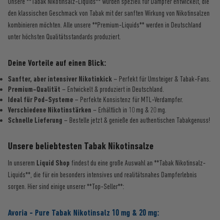
Unsere **Tabak Nikotinsalz-Liquids** wurden speziell für Dampfer entwickelt, die
den klassischen Geschmack von Tabak mit der sanften Wirkung von Nikotinsalzen
kombinieren möchten. Alle unsere **Premium-Liquids** werden in Deutschland
unter höchsten Qualitätsstandards produziert.
Deine Vorteile auf einen Blick:
Sanfter, aber intensiver Nikotinkick
– Perfekt für Umsteiger & Tabak-Fans.
Premium-Qualität
– Entwickelt & produziert in Deutschland.
Ideal für Pod-Systeme
– Perfekte Konsistenz für MTL-Verdampfer.
Verschiedene Nikotinstärken
– Erhältlich in 10 mg & 20 mg.
Schnelle Lieferung
– Bestelle jetzt & genieße den authentischen Tabakgenuss!
Unsere beliebtesten Tabak Nikotinsalze
In unserem
Liquid Shop
findest du eine große Auswahl an **Tabak Nikotinsalz-
Liquids**, die für ein besonders intensives und realitätsnahes Dampferlebnis
sorgen. Hier sind einige unserer **Top-Seller**:
Avoria - Pure Tabak Nikotinsalz 10 mg & 20 mg: