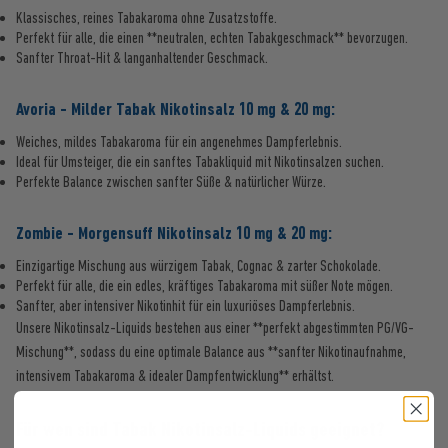
Klassisches, reines Tabakaroma ohne Zusatzstoffe.
Perfekt für alle, die einen **neutralen, echten Tabakgeschmack** bevorzugen.
Sanfter Throat-Hit & langanhaltender Geschmack.
Avoria - Milder Tabak Nikotinsalz 10 mg & 20 mg:
Weiches, mildes Tabakaroma für ein angenehmes Dampferlebnis.
Ideal für Umsteiger, die ein sanftes Tabakliquid mit Nikotinsalzen suchen.
Perfekte Balance zwischen sanfter Süße & natürlicher Würze.
Zombie - Morgensuff Nikotinsalz 10 mg & 20 mg:
Einzigartige Mischung aus würzigem Tabak, Cognac & zarter Schokolade.
Perfekt für alle, die ein edles, kräftiges Tabakaroma mit süßer Note mögen.
Sanfter, aber intensiver Nikotinhit für ein luxuriöses Dampferlebnis.
Unsere Nikotinsalz-Liquids bestehen aus einer **perfekt abgestimmten PG/VG-
Mischung**, sodass du eine optimale Balance aus **sanfter Nikotinaufnahme,
intensivem Tabakaroma & idealer Dampfentwicklung** erhältst.
Für wen sind Tabak Nikotinsalz-Liquids geeignet?