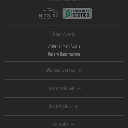
Über Avoria
Unternehmen Avoria
Unsere Hausmarken
Wissenswertes
Liquid-Rechner
Magazin / Blog
Informationen
Ratgeber / Guides
Hilfe & FAQ
Kundenkonto
Rechtliches
Zahlungsarten
Impressum
Versandkosten
AGB
Kontakt
Lieferzeiten