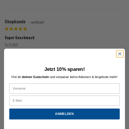
Shopkunde
- verifiziert
Super Geschmack
16.10.2023
Super Geschmack
Jetzt 10% sparen!
Shopkunde
- verifiziert
Hol dir
deinen Gutschein
und verpasse keine Aktionen & Angebote mehr!
lecker!
26.09.2023
lecker!
ANMELDEN