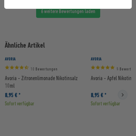
6 weitere Bewertungen laden
Ähnliche Artikel
AVORIA
AVORIA
10 Bewertungen
5 Bewertun
Avoria - Zitronenlimonade Nikotinsalz
Avoria - Apfel Nikotins
10ml
8,95 € *
8,95 € *
Sofort verfügbar
Sofort verfügbar