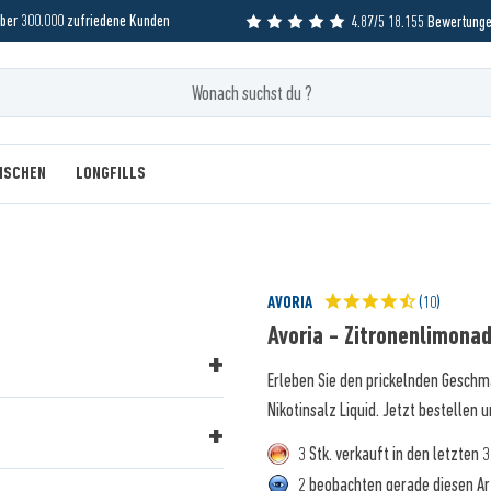
ber 300.000 zufriedene Kunden
4.87/5 18.155 Bewertung
MISCHEN
LONGFILLS
AVORIA
(10)
Avoria - Zitronenlimona
Erleben Sie den prickelnden Gesch
Nikotinsalz Liquid. Jetzt bestellen 
3 Stk. verkauft in den letzten 
2 beobachten gerade diesen Ar