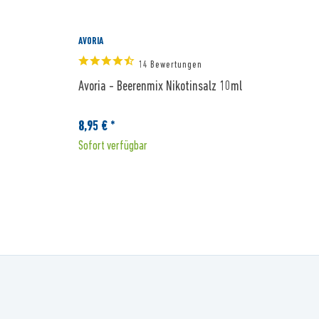
AVORIA
A
14 Bewertungen
Avoria - Beerenmix Nikotinsalz 10ml
A
8,95 € *
8
Sofort verfügbar
S