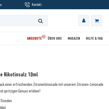
Kontakt
en
ANGEBOTE
ÜBER UNS
MAGAZIN
HILFE & FAQ
de Nikotinsalz 10ml
mack einer erfrischenden Zitronenlimonade mit unserem Zitronen-Limonade
und spritzigen Genuss erleben!
3 Stunden
tikel