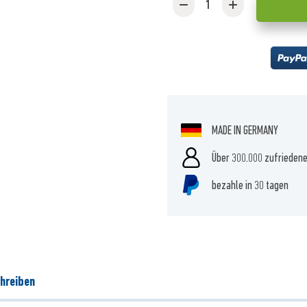
MADE IN GERMANY
Über 300.000 zufrieden
bezahle in 30 tagen
hreiben