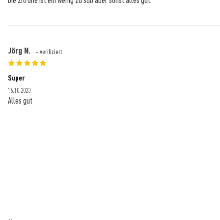
Die zitrone ist ein wenig zu süß aber sonst alles gut.
Jörg N.
- verifiziert
Super
16.10.2023
Alles gut