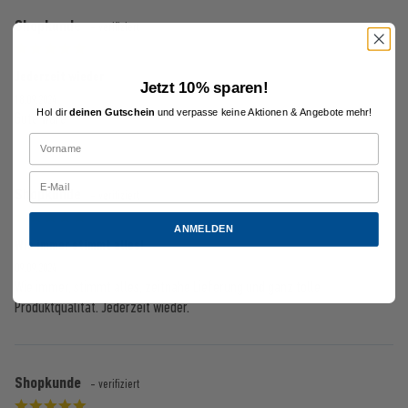
Shopkunde
- verifiziert
Jederzeit wieder
Jetzt 10% sparen!
18.09.2024
Hol dir
deinen Gutschein
und verpasse keine Aktionen & Angebote mehr!
Gute ware
Shopkunde
- verifiziert
ANMELDEN
Wie immer stimmt alles!
09.09.2024
Wie immer, stimmt alles, zeitnahe Lieferung und ganz tolle
Produktqualität. Jederzeit wieder.
Shopkunde
- verifiziert