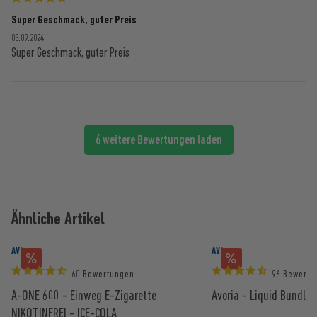
Super Geschmack, guter Preis
03.09.2024
Super Geschmack, guter Preis
6 weitere Bewertungen laden
Ähnliche Artikel
AVORIA
AVORIA
60 Bewertungen
96 Bewertu
A-ONE 600 - Einweg E-Zigarette
Avoria - Liquid Bundle 
NIKOTINFREI - ICE-COLA