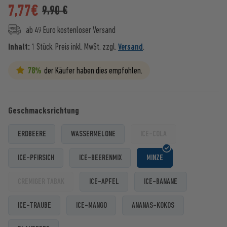
7,77
€
9,90 €
ab 49 Euro kostenloser Versand
Inhalt:
1 Stück.
Preis inkl. MwSt. zzgl.
Versand
.
78%
der Käufer haben dies empfohlen.
Geschmacksrichtung
ERDBEERE
WASSERMELONE
ICE-COLA
ICE-PFIRSICH
ICE-BEERENMIX
MINZE
CREMIGER TABAK
ICE-APFEL
ICE-BANANE
ICE-TRAUBE
ICE-MANGO
ANANAS-KOKOS