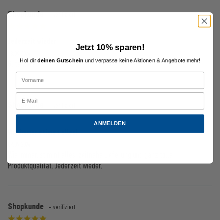
Shopkunde
- verifiziert
Jederzeit wieder
Jetzt 10% sparen!
18.09.2024
Hol dir
deinen Gutschein
und verpasse keine Aktionen & Angebote mehr!
Gute ware
Shopkunde
- verifiziert
ANMELDEN
Wie immer stimmt alles!
09.09.2024
Wie immer, stimmt alles, zeitnahe Lieferung und ganz tolle
Produktqualität. Jederzeit wieder.
Shopkunde
- verifiziert