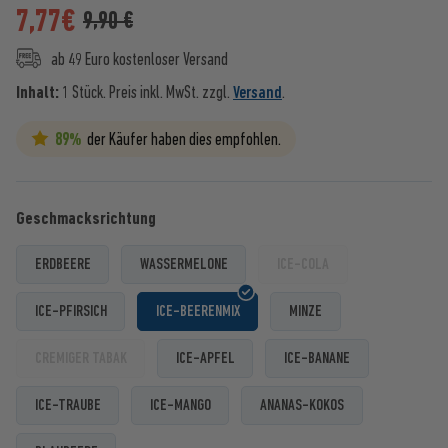
7,77
€
9,90 €
ab 49 Euro kostenloser Versand
Inhalt:
1 Stück.
Preis inkl. MwSt. zzgl.
Versand
.
89%
der Käufer haben dies empfohlen.
Geschmacksrichtung
ERDBEERE
WASSERMELONE
ICE-COLA
ICE-PFIRSICH
ICE-BEERENMIX
MINZE
CREMIGER TABAK
ICE-APFEL
ICE-BANANE
ICE-TRAUBE
ICE-MANGO
ANANAS-KOKOS