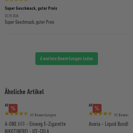
Super Geschmack, guter Preis
03.09.2024
Super Geschmack, guter Preis
6 weitere Bewertungen laden
Ähnliche Artikel
AVORIA
AVORIA
60 Bewertungen
96 Bewertu
A-ONE 600 - Einweg E-Zigarette
Avoria - Liquid Bundle 
NIKOTINFREI - ICE-COLA