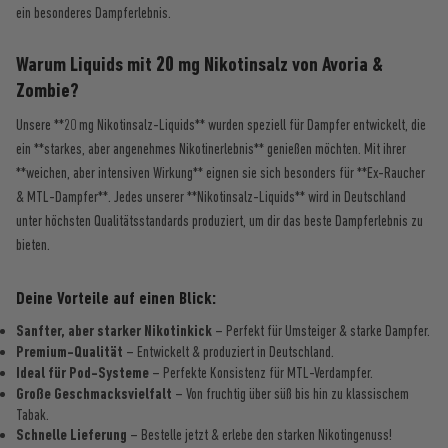
ein besonderes Dampferlebnis.
Warum Liquids mit 20 mg Nikotinsalz von Avoria &
Zombie?
Unsere **20 mg Nikotinsalz-Liquids** wurden speziell für Dampfer entwickelt, die
ein **starkes, aber angenehmes Nikotinerlebnis** genießen möchten. Mit ihrer
**weichen, aber intensiven Wirkung** eignen sie sich besonders für **Ex-Raucher
& MTL-Dampfer**. Jedes unserer **Nikotinsalz-Liquids** wird in Deutschland
unter höchsten Qualitätsstandards produziert, um dir das beste Dampferlebnis zu
bieten.
Deine Vorteile auf einen Blick:
Sanfter, aber starker Nikotinkick
– Perfekt für Umsteiger & starke Dampfer.
Premium-Qualität
– Entwickelt & produziert in Deutschland.
Ideal für Pod-Systeme
– Perfekte Konsistenz für MTL-Verdampfer.
Große Geschmacksvielfalt
– Von fruchtig über süß bis hin zu klassischem
Tabak.
Schnelle Lieferung
– Bestelle jetzt & erlebe den starken Nikotingenuss!