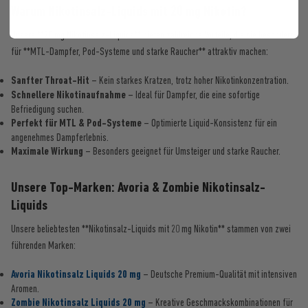
Warum Nikotinsalz-Liquids mit 20 mg Nikotin?
Unsere **20 mg Nikotinsalz-Liquids** bieten zahlreiche Vorteile, die sie besonders
für **MTL-Dampfer, Pod-Systeme und starke Raucher** attraktiv machen:
Sanfter Throat-Hit
– Kein starkes Kratzen, trotz hoher Nikotinkonzentration.
Schnellere Nikotinaufnahme
– Ideal für Dampfer, die eine sofortige
Befriedigung suchen.
Perfekt für MTL & Pod-Systeme
– Optimierte Liquid-Konsistenz für ein
angenehmes Dampferlebnis.
Maximale Wirkung
– Besonders geeignet für Umsteiger und starke Raucher.
Unsere Top-Marken: Avoria & Zombie Nikotinsalz-
Liquids
Unsere beliebtesten **Nikotinsalz-Liquids mit 20 mg Nikotin** stammen von zwei
führenden Marken:
Avoria Nikotinsalz Liquids 20 mg
– Deutsche Premium-Qualität mit intensiven
Aromen.
Zombie Nikotinsalz Liquids 20 mg
– Kreative Geschmackskombinationen für