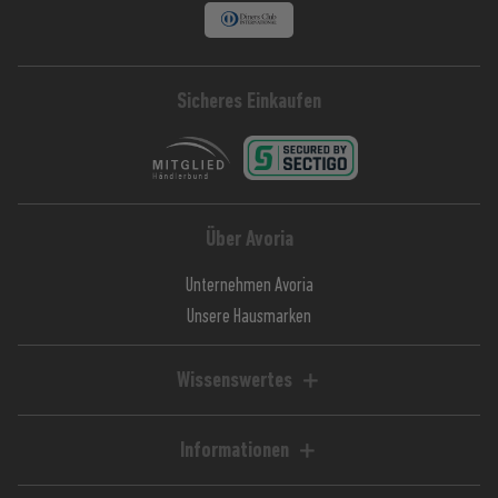
Sicheres Einkaufen
Über Avoria
Unternehmen Avoria
Unsere Hausmarken
Wissenswertes
Liquid-Rechner
Magazin / Blog
Informationen
Ratgeber / Guides
Hilfe & FAQ