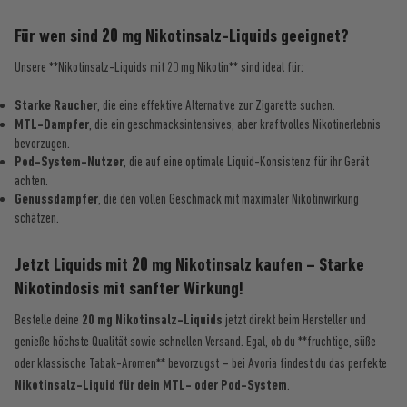
Für wen sind 20 mg Nikotinsalz-Liquids geeignet?
Unsere **Nikotinsalz-Liquids mit 20 mg Nikotin** sind ideal für:
Starke Raucher
, die eine effektive Alternative zur Zigarette suchen.
MTL-Dampfer
, die ein geschmacksintensives, aber kraftvolles Nikotinerlebnis
bevorzugen.
Pod-System-Nutzer
, die auf eine optimale Liquid-Konsistenz für ihr Gerät
achten.
Genussdampfer
, die den vollen Geschmack mit maximaler Nikotinwirkung
schätzen.
Jetzt Liquids mit 20 mg Nikotinsalz kaufen – Starke
Nikotindosis mit sanfter Wirkung!
Bestelle deine
20 mg Nikotinsalz-Liquids
jetzt direkt beim Hersteller und
genieße höchste Qualität sowie schnellen Versand. Egal, ob du **fruchtige, süße
oder klassische Tabak-Aromen** bevorzugst – bei Avoria findest du das perfekte
Nikotinsalz-Liquid für dein MTL- oder Pod-System
.