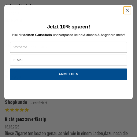
Jederzeit wieder
22.12.2023
Gute ware
Jetzt 10% sparen!
Hol dir
deinen Gutschein
und verpasse keine Aktionen & Angebote mehr!
Shopkunde
- verifiziert
Gute ware
04.10.2023
ANMELDEN
Gute ware
Shopkunde
- verifiziert
Nicht ganz zuverlässig
03.08.2023
Diese Zigaretten kosten genau so viel wie in einem Laden,dazu noch die