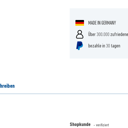
MADE IN GERMANY
Über 300.000 zufrieden
bezahle in 30 tagen
hreiben
Shopkunde
- verifiziert