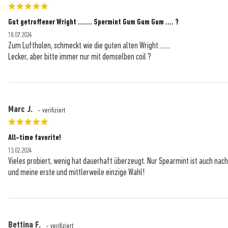
Gut getroffener Wright ....... Spermint Gum Gum Gum .... ?
18.07.2024
Zum Luftholen, schmeckt wie die guten alten Wright .......
Lecker, aber bitte immer nur mit demselben coil ?
Marc J.
- verifiziert
All-time favorite!
13.02.2024
Vieles probiert, wenig hat dauerhaft überzeugt. Nur Spearmint ist auch nac
und meine erste und mittlerweile einzige Wahl!
Bettina F.
- verifiziert