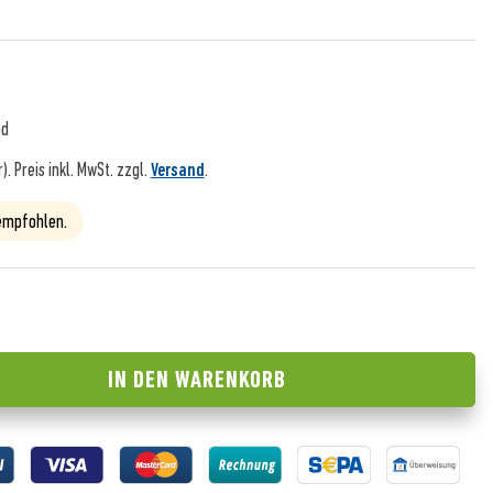
nd
r).
Preis inkl. MwSt. zzgl.
Versand
.
 empfohlen.
IN DEN
WARENKORB