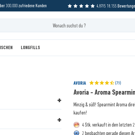
ber 300.000 zufriedene Kunden
4.87/5 18.155 Bewertung
MISCHEN
LONGFILLS
AVORIA
(79)
Avoria - Aroma Spearmi
Minzig & süß! Spearmint Aroma dire
kaufen!
4 Stk. verkauft in den letzten 
2 beobachten gerade diesen Ar