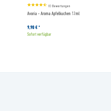
83 Bewertungen
Avoria - Aroma Apfelkuchen 12ml
A
9,90 € *
9
Sofort verfügbar
S