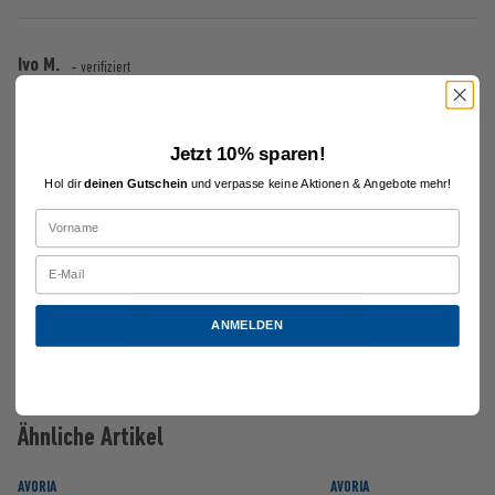
Ivo M.
- verifiziert
Am besten tabak aroma
Jetzt 10% sparen!
02.09.2024
Am besten tabak aroma
Hol dir
deinen Gutschein
und verpasse keine Aktionen & Angebote mehr!
6 weitere Bewertungen laden
ANMELDEN
Ähnliche Artikel
AVORIA
AVORIA