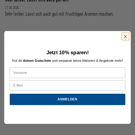
Sehr lecker. Lässt sich auch gut mit
17.04.2024
Sehr lecker. Lässt sich auch gut mit fruchtigen Aromen mischen.
Shopkunde
- verifiziert
Jetzt 10% sparen!
Hervorragend im Geschmack und Dampf
Hol dir
deinen Gutschein
und verpasse keine Aktionen & Angebote mehr!
17.04.2024
Hervorragend im Geschmack und Dampf
ANMELDEN
6 weitere Bewertungen laden