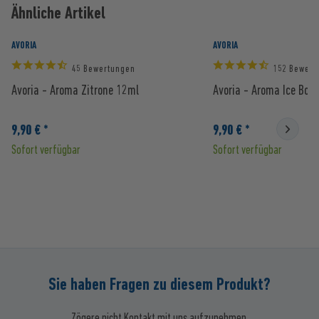
Ähnliche Artikel
AVORIA
AVORIA
45 Bewertungen
152 Bewert
Avoria - Aroma Zitrone 12ml
Avoria - Aroma Ice Bon
9,90 € *
9,90 € *
Sofort verfügbar
Sofort verfügbar
Sie haben Fragen zu diesem Produkt?
Zögere nicht Kontakt mit uns aufzunehmen.