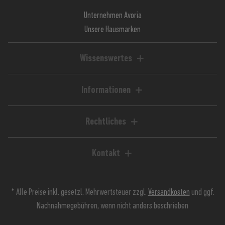
Unternehmen Avoria
Unsere Hausmarken
Wissenswertes
Liquid-Rechner
Magazin / Blog
Informationen
Ratgeber / Guides
Hilfe & FAQ
Kundenkonto
Rechtliches
Zahlungsarten
Impressum
Versandkosten
AGB
Kontakt
Lieferzeiten
Widerrufsrecht
Avoria GmbH
Retoure
Widerrufsformular
Stuttgarter Straße 39
Jugendschutz
Datenschutz
* Alle Preise inkl. gesetzl. Mehrwertsteuer zzgl.
Versandkosten
und ggf.
90574 Roßtal
Kundeninfos
Nachnahmegebühren, wenn nicht anders beschrieben
Batterieverordnung
0911 568 392 91