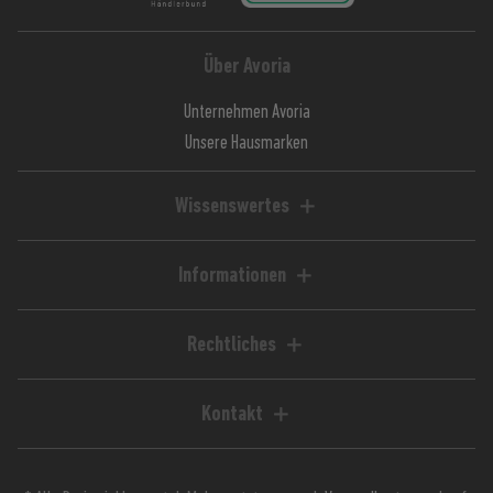
Über Avoria
Unternehmen Avoria
Unsere Hausmarken
Wissenswertes
Liquid-Rechner
Magazin / Blog
Informationen
Ratgeber / Guides
Hilfe & FAQ
Kundenkonto
Rechtliches
Zahlungsarten
Impressum
Versandkosten
AGB
Kontakt
Lieferzeiten
Widerrufsrecht
Avoria GmbH
Retoure
Widerrufsformular
Stuttgarter Straße 39
Jugendschutz