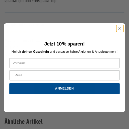
Qualität gut und Preis passt Top
Shopkunde
- verifiziert
Machen ihren Job ..... :-)
Jetzt 10% sparen!
27.11.2023
Hol dir
deinen Gutschein
und verpasse keine Aktionen & Angebote mehr!
Alles gut!
6 weitere Bewertungen laden
ANMELDEN
Ähnliche Artikel