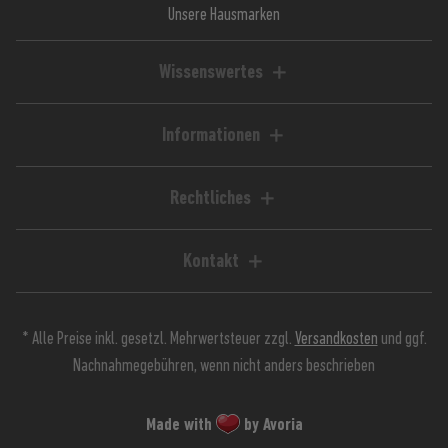
Unsere Hausmarken
Wissenswertes
Liquid-Rechner
Magazin / Blog
Informationen
Ratgeber / Guides
Hilfe & FAQ
Kundenkonto
Rechtliches
Zahlungsarten
Impressum
Versandkosten
AGB
Kontakt
Lieferzeiten
Widerrufsrecht
Avoria GmbH
Retoure
Widerrufsformular
Stuttgarter Straße 39
Jugendschutz
Datenschutz
* Alle Preise inkl. gesetzl. Mehrwertsteuer zzgl.
Versandkosten
und ggf.
90574 Roßtal
Kundeninfos
Nachnahmegebühren, wenn nicht anders beschrieben
Batterieverordnung
0911 568 392 91
Live-Chat Support
Made with
by Avoria