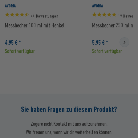
AVORIA
AVORIA
44 Bewertungen
19 Bewertu
Messbecher 100 ml mit Henkel
Messbecher 250 ml mit
4,95 € *
5,95 € *
Sofort verfügbar
Sofort verfügbar
Sie haben Fragen zu diesem Produkt?
Zögere nicht Kontakt mit uns aufzunehmen.
Wir freuen uns, wenn wir dir weiterhelfen können.