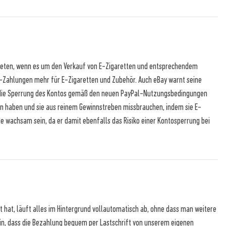
nbieten, wenn es um den Verkauf von E-Zigaretten und entsprechendem
Pal-Zahlungen mehr für E-Zigaretten und Zubehör. Auch eBay warnt seine
nd die Sperrung des Kontos gemäß den neuen PayPal-Nutzungsbedingungen
den haben und sie aus reinem Gewinnstreben missbrauchen, indem sie E-
de wachsam sein, da er damit ebenfalls das Risiko einer Kontosperrung bei
gt hat, läuft alles im Hintergrund vollautomatisch ab, ohne dass man weitere
rin, dass die Bezahlung bequem per Lastschrift von unserem eigenen