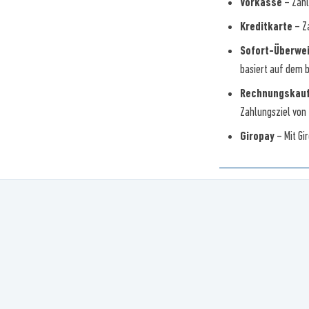
Vorkasse
– Zahl
Kreditkarte
– Za
Sofort-Überwe
basiert auf dem 
Rechnungskau
Zahlungsziel von
Giropay
– Mit Gi