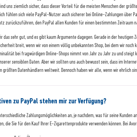
 sind uns ziemlich sicher, dass dieser Vorteil für die meisten Menschen der grö
ich fühlen sich viele PayPal-Nutzer auch sicherer bei Online-Zahlungen über Pa
utz zurückzuführen, den PayPal allen Kunden für einen bestimmten Zeitraum n
r das sehr gut, und es gibt kaum Argumente dagegen. Gerade in der heutigen Ze
sicherheit breit, wenn wir von einem völlig unbekannten Shop, bei dem wir noc
minalität bei fragwürdigen Online-Shops nimmt von Jahr zu Jahr zu und steigt k
nserer sensiblen Daten. Aber wir sollten uns auch bewusst sein, dass im Internet
größten Datenhändlern weltweit. Dennoch haben wir alle, wenn wir ehrlich sin
tiven zu PayPal stehen mir zur Verfügung?
nterschiedliche Zahlungsmöglichkeiten an, je nachdem, was für seine Kunden am
ven, die Sie für den Kauf Ihrer E-Zigarettenprodukte verwenden können. Bei Av