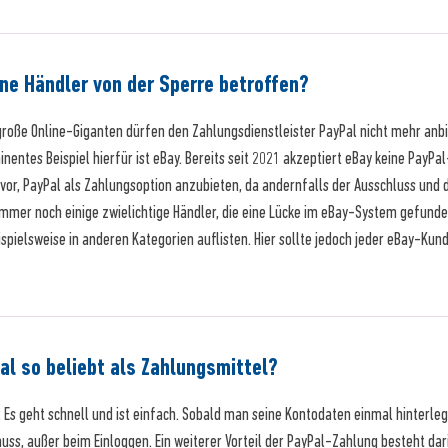
ne Händler von der Sperre betroffen?
r große Online-Giganten dürfen den Zahlungsdienstleister PayPal nicht mehr a
inentes Beispiel hierfür ist eBay. Bereits seit 2021 akzeptiert eBay keine Pay
vor, PayPal als Zahlungsoption anzubieten, da andernfalls der Ausschluss u
 immer noch einige zwielichtige Händler, die eine Lücke im eBay-System gefun
spielsweise in anderen Kategorien auflisten. Hier sollte jedoch jeder eBay-Kun
al so beliebt als Zahlungsmittel?
h: Es geht schnell und ist einfach. Sobald man seine Kontodaten einmal hinterle
s, außer beim Einloggen. Ein weiterer Vorteil der PayPal-Zahlung besteht da