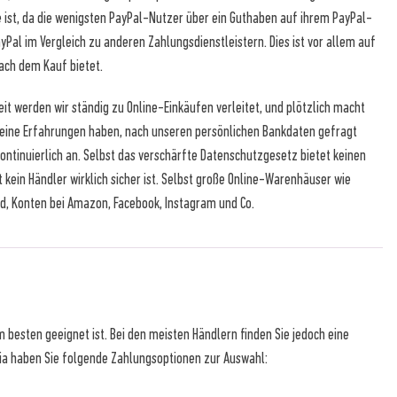
ßte ist, da die wenigsten PayPal-Nutzer über ein Guthaben auf ihrem PayPal-
yPal im Vergleich zu anderen Zahlungsdienstleistern. Dies ist vor allem auf
ach dem Kauf bietet.
it werden wir ständig zu Online-Einkäufen verleitet, und plötzlich macht
h keine Erfahrungen haben, nach unseren persönlichen Bankdaten gefragt
ontinuierlich an. Selbst das verschärfte Datenschutzgesetz bietet keinen
 kein Händler wirklich sicher ist. Selbst große Online-Warenhäuser wie
d, Konten bei Amazon, Facebook, Instagram und Co.
 besten geeignet ist. Bei den meisten Händlern finden Sie jedoch eine
oria haben Sie folgende Zahlungsoptionen zur Auswahl: