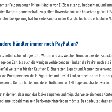
elrechter Feldzug gegen Online-Händler von E-Zigaretten zu beobachten, und i
weiten Dampfergemeinschaft zu großem Unverständnis und Entsetzen geführt. Pa
dler. Die Sperrung hat für viele Händler in der Branche bis heute erhebliche Na
ndere Händler immer noch PayPal an?
uns selbst schon oft gestellt. Warum und aus welchen Gründen dies der Fall ist,
 Frage der Zeit, bis auch die wenigen verbleibenden Händler, die PayPal noch als
ayPal weiterhin für den Kauf von E-Zigaretten, Liquids und Aromen zu verwenden
 von Privatpersonen, die E-Zigaretten mit PayPal kaufen möchten. Im Internet gi
esperrte Konten hatten und deren Guthaben für 180 Tage einbehalten wurde.
etzt denken, dass man das Risiko eingehen und möglicherweise ein neues Konto 
obleme, sobald man sein Bankkonto hinterlegen möchte. Das bedeutet, dass es d