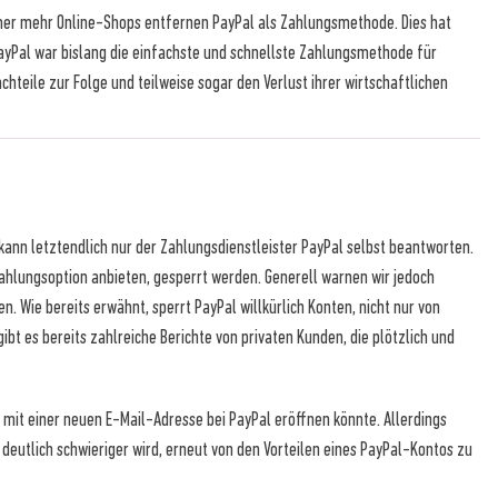
mmer mehr Online-Shops entfernen PayPal als Zahlungsmethode. Dies hat
yPal war bislang die einfachste und schnellste Zahlungsmethode für
chteile zur Folge und teilweise sogar den Verlust ihrer wirtschaftlichen
 kann letztendlich nur der Zahlungsdienstleister PayPal selbst beantworten.
 Zahlungsoption anbieten, gesperrt werden. Generell warnen wir jedoch
. Wie bereits erwähnt, sperrt PayPal willkürlich Konten, nicht nur von
bt es bereits zahlreiche Berichte von privaten Kunden, die plötzlich und
mit einer neuen E-Mail-Adresse bei PayPal eröffnen könnte. Allerdings
eutlich schwieriger wird, erneut von den Vorteilen eines PayPal-Kontos zu