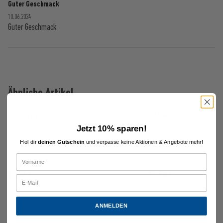
Guter Geschmack
10.06.2024
Guter Geschmack
Ähnliche Artikel
EVERGREEN
EVERGREEN
Jetzt 10% sparen!
2 Bewertun
(0)
Hol dir
deinen Gutschein
und verpasse keine Aktionen & Angebote mehr!
Evergreen - Melon Mint Aroma 10ml
Evergreen - Lime Mint
17,50 € *
17,50 € *
Nicht verfügbar
Nicht verfügbar
ANMELDEN