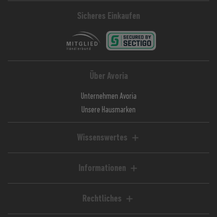
Sicheres Einkaufen
Über Avoria
Unternehmen Avoria
Unsere Hausmarken
Wissenswertes
Liquid-Rechner
Magazin / Blog
Informationen
Ratgeber / Guides
Hilfe & FAQ
Kundenkonto
Rechtliches
Zahlungsarten
Impressum