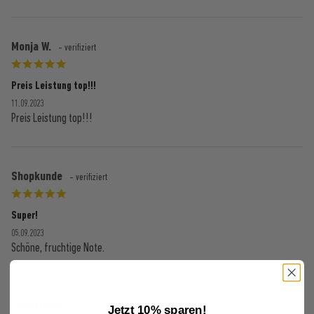
Monja W.
- verifiziert
Preis Leistung top!!!
11.09.2023
Preis Leistung top!!!
Shopkunde
- verifiziert
Super!
05.09.2023
Schöne, fruchtige Note.
Shopkunde
- verifiziert
Jetzt 10% sparen!