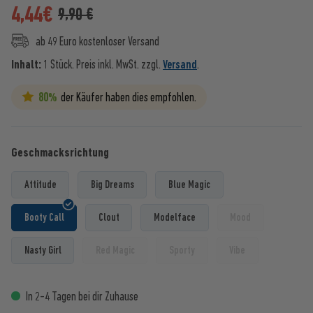
4,44
€
9,90 €
ab 49 Euro kostenloser Versand
Inhalt:
1 Stück.
Preis inkl. MwSt. zzgl.
Versand
.
80%
der Käufer haben dies empfohlen.
Geschmacksrichtung
Attitude
Big Dreams
Blue Magic
Booty Call
Clout
Modelface
Mood
Nasty Girl
Red Magic
Sporty
Vibe
In 2-4 Tagen bei dir Zuhause