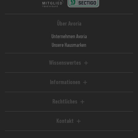
Über Avoria
Unternehmen Avoria
Unsere Hausmarken
Wissenswertes
Liquid-Rechner
Magazin / Blog
Informationen
Ratgeber / Guides
Hilfe & FAQ
Kundenkonto
Rechtliches
Zahlungsarten
Impressum
Versandkosten
AGB
Kontakt
Lieferzeiten
Widerrufsrecht
Avoria GmbH
Retoure
Widerrufsformular