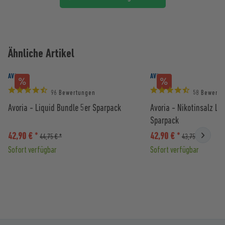
Ähnliche Artikel
AVORIA
AVORIA
96 Bewertungen
58 Bewertu
Avoria - Liquid Bundle 5er Sparpack
Avoria - Nikotinsalz Li
Sparpack
42,90 € *
42,90 € *
44,75 € *
43,75 € *
Sofort verfügbar
Sofort verfügbar