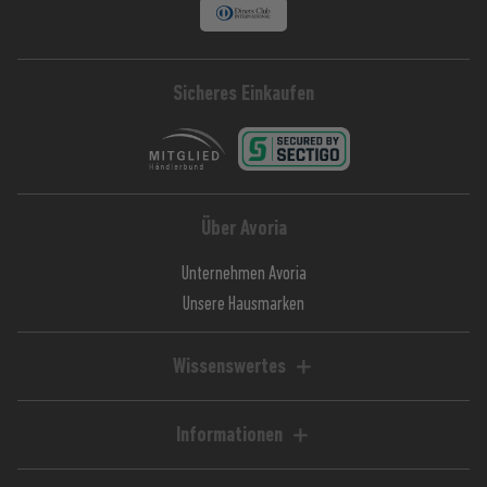
Sicheres Einkaufen
Über Avoria
Unternehmen Avoria
Unsere Hausmarken
Wissenswertes
Liquid-Rechner
Magazin / Blog
Informationen
Ratgeber / Guides
Hilfe & FAQ