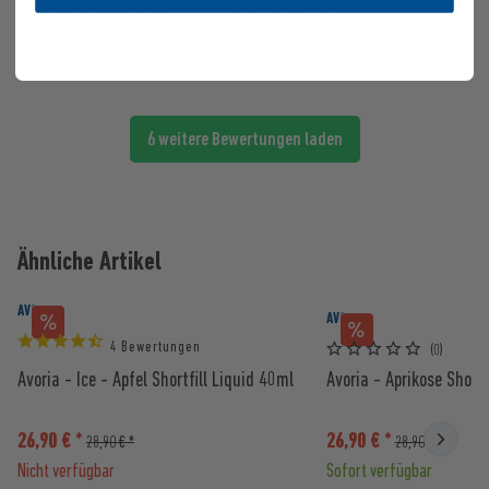
Preis/Leistung ist super, Geschmack ist klasse,alles gut ?
6 weitere Bewertungen laden
Ähnliche Artikel
AVORIA
AVORIA
4 Bewertungen
(0)
Avoria - Ice - Apfel Shortfill Liquid 40ml
Avoria - Aprikose Shortf
26,90 € *
26,90 € *
28,90 € *
28,90 € *
Nicht verfügbar
Sofort verfügbar