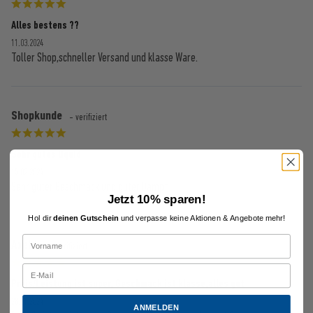
Alles bestens ??
11.03.2024
Toller Shop,schneller Versand und klasse Ware.
Shopkunde
- verifiziert
Sehr gutes liquid
15.02.2024
Sehr guter Geschmack und guter Dampf
Jetzt 10% sparen!
Hol dir
deinen Gutschein
und verpasse keine Aktionen & Angebote mehr!
Axel L.
- verifiziert
Preis/Leistung ist super, Geschmack ist klasse,alles gut
28.01.2024
ANMELDEN