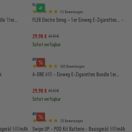
FLER
(1) Bewertungen
le 10er...
FLER Electro Smog – 5er Einweg E-Zigaretten... -
29,90 €
49,90 €
Sofort verfügbar
AVORIA
(48) Bewertungen
k
A-ONE 600 - Einweg E-Zigaretten Bundle 5er...
29,90 €
49,50 €
Sofort verfügbar
AVORIA
(3) Bewertungen
sisgerät 500mAh
Swipe UP - POD Kit Batterie - Basisgerät 500mAh