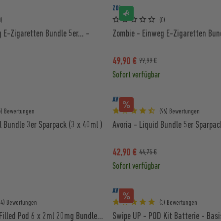
ZOMBIE
0)
(0)
 E-Zigaretten Bundle 5er... -
Zombie - Einweg E-Zigaretten Bund
49,90 €
99,99 €
Sofort verfügbar
AVORIA
5) Bewertungen
(96) Bewertungen
ll Bundle 3er Sparpack (3 x 40ml )
Avoria - Liquid Bundle 5er Sparpac
42,90 €
44,75 €
Sofort verfügbar
AVORIA
14) Bewertungen
(3) Bewertungen
Filled Pod 6 x 2ml 20mg Bundle...
Swipe UP - POD Kit Batterie - Ba