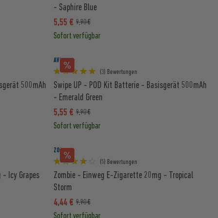
- Saphire Blue
5,55 €
9,90 €
Sofort verfügbar
AVORIA
(3) Bewertungen
sisgerät 500mAh
Swipe UP - POD Kit Batterie - Basisgerät 500mAh
- Emerald Green
5,55 €
9,90 €
Sofort verfügbar
ZOMBIE
(5) Bewertungen
 - Icy Grapes
Zombie - Einweg E-Zigarette 20mg - Tropical
Storm
4,44 €
9,90 €
Sofort verfügbar