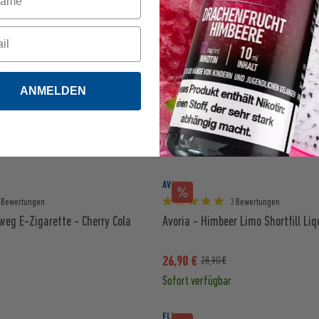
Sofort verfügbar
SIQUE BERLIN
0)
10 Bewertungen
Apple Crumble Tobacco Aroma 6ml
SIQUE Berlin - IVY Aroma 7ml
ANMELDEN
12,90 €
17,90 €
Sofort verfügbar
AVORIA
 Bewertungen
3 Bewertungen
weg E-Zigarette - Cherry Cola
Avoria - Himbeer Limo Shortfill Li
26,90 €
28,90 €
Sofort verfügbar
FLER