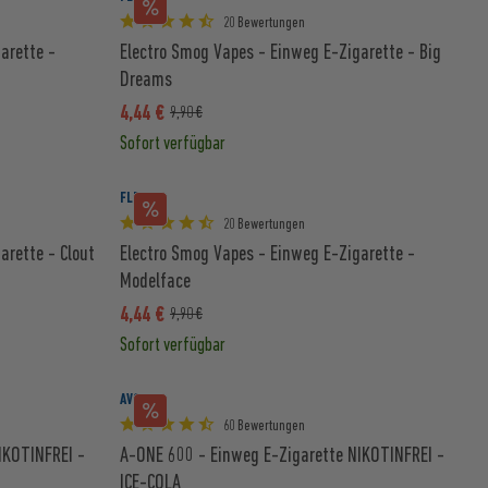
20 Bewertungen
arette -
Electro Smog Vapes - Einweg E-Zigarette - Big
Dreams
4,44 €
9,90 €
Sofort verfügbar
FLER
20 Bewertungen
arette - Clout
Electro Smog Vapes - Einweg E-Zigarette -
Modelface
4,44 €
9,90 €
Sofort verfügbar
AVORIA
60 Bewertungen
IKOTINFREI -
A-ONE 600 - Einweg E-Zigarette NIKOTINFREI -
ICE-COLA