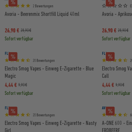
2 Bewertungen
(
Avoria - Beerenmix Shortfill Liquid 40ml
Avoria - Aprikos
26,90 €
26,90 €
28,90 €
28,90 €
Sofort verfügbar
Sofort verfügbar
FLER
FLER
20 Bewertungen
2
Electro Smog Vapes - Einweg E-Zigarette - Blue
Electro Smog Va
Magic
Call
4,44 €
4,44 €
9,90 €
9,90 €
Sofort verfügbar
Sofort verfügbar
FLER
AVORIA
20 Bewertungen
6
Electro Smog Vapes - Einweg E-Zigarette - Nasty
A-ONE 600 - Ein
Girl
ERDBEERE