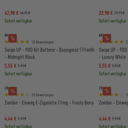
42,90 €
22,90 €
44,75 €
29,70 €
Sofort verfügbar
Sofort verfügbar
AVORIA
AVORIA
(3) Bewertungen
(
Swipe UP - POD Kit Batterie - Basisgerät 500mAh
Swipe UP - POD 
- Midnight Black
- Luxury White
5,55 €
5,55 €
9,90 €
9,90 €
Sofort verfügbar
Sofort verfügbar
ZOMBIE
ZOMBIE
(5) Bewertungen
(
Zombie - Einweg E-Zigarette 20mg - Frosty Berry
Zombie - Einweg
4,44 €
4,44 €
9,90 €
9,90 €
Sofort verfügbar
Sofort verfügbar