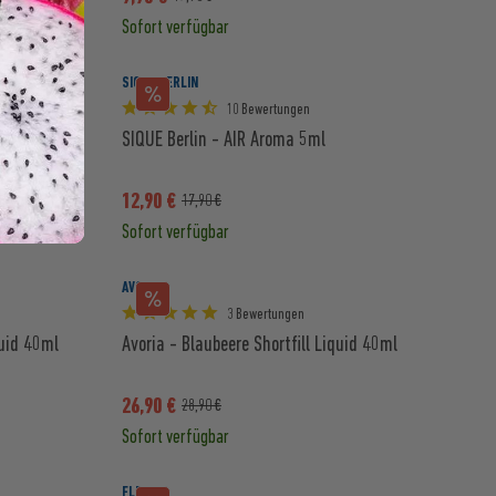
Sofort verfügbar
SIQUE BERLIN
10 Bewertungen
SIQUE Berlin - AIR Aroma 5ml
12,90 €
17,90 €
Sofort verfügbar
AVORIA
3 Bewertungen
quid 40ml
Avoria - Blaubeere Shortfill Liquid 40ml
26,90 €
28,90 €
Sofort verfügbar
FLER