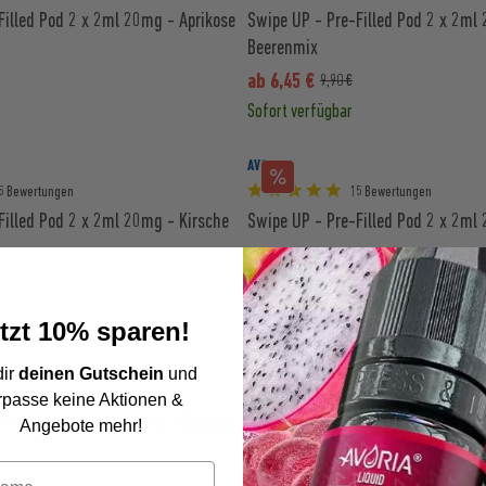
Filled Pod 2 x 2ml 20mg - Aprikose
Swipe UP - Pre-Filled Pod 2 x 2ml
Beerenmix
ab 6,45 €
9,90 €
Sofort verfügbar
AVORIA
5 Bewertungen
15 Bewertungen
Filled Pod 2 x 2ml 20mg - Kirsche
Swipe UP - Pre-Filled Pod 2 x 2m
ab 6,45 €
9,90 €
Sofort verfügbar
tzt 10% sparen!
AVORIA
dir
deinen Gutschein
und
5 Bewertungen
15 Bewertungen
rpasse keine Aktionen &
Filled Pod 2 x 2ml 20mg - Blaubeer
Swipe UP - Pre-Filled Pod 2 x 2ml
Angebote mehr!
Kaktusfeige
ab 6,45 €
9,90 €