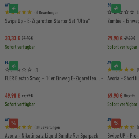
AVORIA
ZOMBIE
(3) Bewertungen
(
Swipe Up - E-Zigaretten Starter Set "Ultra"
Zombie - Einweg
33,33 €
29,90 €
57,40 €
49,90 €
Sofort verfügbar
Sofort verfügbar
FLER
AVORIA
(0)
(
FLER Electro Smog – 10er Einweg E-Zigaretten... -
Avoria - Shortfi
49,90 €
69,90 €
99,99 €
86,70 €
Sofort verfügbar
Sofort verfügbar
AVORIA
AVORIA
(58) Bewertungen
(
Avoria - Nikotinsalz Liquid Bundle 5er Sparpack
Swipe UP - Pre-